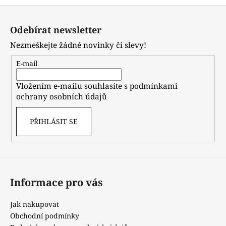
Z
á
Odebírat newsletter
p
Nezmeškejte žádné novinky či slevy!
a
t
E-mail
í
Vložením e-mailu souhlasíte s
podmínkami
ochrany osobních údajů
PŘIHLÁSIT SE
Informace pro vás
Jak nakupovat
Obchodní podmínky