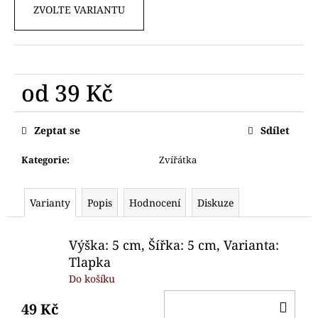
č
ZVOLTE VARIANTU
u
j
e
m
e
od
39 Kč
Měrná
VYKRAJOVÁTKO
cena:
Zeptat se
Sdílet
SNĚHULÁK
HLAVA
Kategorie
:
Zvířátka
64
Kč
Varianty
Popis
Hodnocení
Diskuze
Výška: 5 cm, Šířka: 5 cm, Varianta:
Tlapka
Do košíku
DO
49 Kč