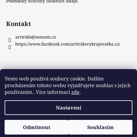
Podmínky ochrany osobních údajů
Kontakt
arttride
@
seznam.cz
https://www.facebook.com/arttridevykrajovatka.cz/
Instagram
Tento web používá soubory cookie. Dalším
procházením tohoto webu vyjadřujete souhlas s jejich
používáním.. Více informací
zde
.
Sledovat na Instagramu
Nastavení
Vytvořil Shoptet
Copyright 2026
ArtTride
. Všechna práva vyhrazena.
Odmítnout
Souhlasím
Upravit nastavení cookies