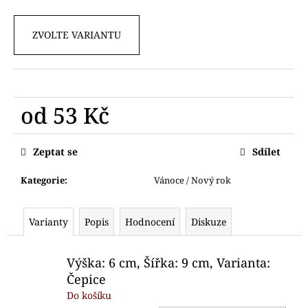
č
u
j
ZVOLTE VARIANTU
e
m
e
od
53 Kč
BETLÉM
Měrná
49
cena:
Kč
Zeptat se
Sdílet
Kategorie
:
Vánoce / Nový rok
Varianty
Popis
Hodnocení
Diskuze
Výška: 6 cm, Šířka: 9 cm, Varianta:
Čepice
Do košíku