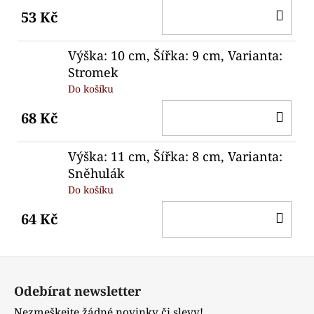
DO
53 Kč
KO
Výška: 10 cm, Šířka: 9 cm, Varianta:
Stromek
Do košíku
DO
68 Kč
KO
Výška: 11 cm, Šířka: 8 cm, Varianta:
Sněhulák
Do košíku
DO
64 Kč
KO
Z
á
Odebírat newsletter
p
Nezmeškejte žádné novinky či slevy!