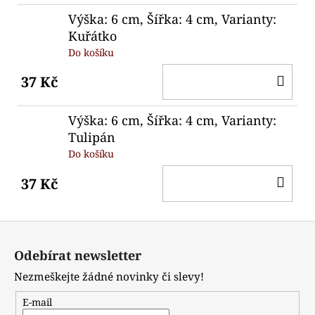
Výška: 6 cm, Šířka: 4 cm, Varianty:
Kuřátko
Do košíku
DO
37 Kč
KO
Výška: 6 cm, Šířka: 4 cm, Varianty:
Tulipán
Do košíku
DO
37 Kč
KO
Z
á
Odebírat newsletter
p
Nezmeškejte žádné novinky či slevy!
a
t
E-mail