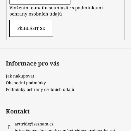
í
Vložením e-mailu souhlasíte s
podmínkami
ochrany osobních údajů
PŘIHLÁSIT SE
Informace pro vás
Jak nakupovat
Obchodní podmínky
Podmínky ochrany osobních údajů
Kontakt
arttride
@
seznam.cz
https://www.facebook.com/arttridevykrajovatka.cz/