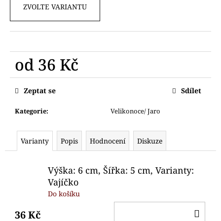
č
ZVOLTE VARIANTU
u
j
e
m
e
od
36 Kč
Měrná
VYKRAJOVÁTKO
cena:
Zeptat se
Sdílet
OPIČKA
HLAVA
Kategorie
:
Velikonoce/ Jaro
69
Kč
Varianty
Popis
Hodnocení
Diskuze
Výška: 6 cm, Šířka: 5 cm, Varianty:
Vajíčko
Do košíku
DO
36 Kč