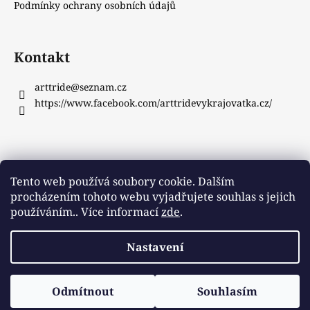
Podmínky ochrany osobních údajů
Kontakt
arttride
@
seznam.cz
https://www.facebook.com/arttridevykrajovatka.cz/
Instagram
Tento web používá soubory cookie. Dalším
procházením tohoto webu vyjadřujete souhlas s jejich
používáním.. Více informací
zde
.
Sledovat na Instagramu
Nastavení
Vytvořil Shoptet
Copyright 2026
ArtTride
. Všechna práva vyhrazena.
Odmítnout
Souhlasím
Upravit nastavení cookies