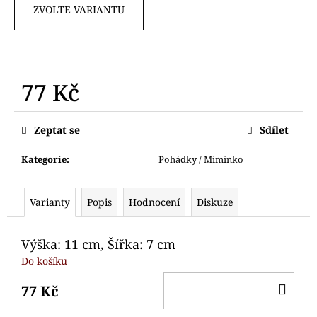
č
ZVOLTE VARIANTU
u
j
e
m
e
77 Kč
Měrná
VYKRAJOVÁTKO
cena:
Zeptat se
Sdílet
SNĚHULÁK
HLAVA
Kategorie
:
Pohádky / Miminko
64
Kč
Varianty
Popis
Hodnocení
Diskuze
Výška: 11 cm, Šířka: 7 cm
Do košíku
DO
77 Kč
KO