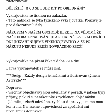
zdeformovat.
DŮLEŽITÉ !!! CO SE BUDE DÍT PO OBJEDNÁNÍ?
Vykrajovátka se tisknou na zakázku.
- Tato nabídka se týká fyzického vykrajovátka. Používejte
pro dekorativní účely.
NÁKUPEM V NAŠEM OBCHODĚ BERETE NA VĚDOMÍ, ŽE
NAŠE DOBA ZPRACOVÁNÍ JE AKTUÁLNĚ 3–5 PRACOVNÍCH
DNÍ (NEZAHRNUJEME VÍKENDY/SVÁTKY) A ŽE PO
NÁKUPU NEBUDE ZRUŠENO/VRÁCENO ZBOŽÍ.
Vykrajovátka na přání čekací doba 7-14 dní.
Barva vykrajovátek se může lišit.
***Design: Každý design je načrtnut a ilustrován týmem
ArtTride***
Doprava:
- Všechny objednávky jsou odesílány v pořadí, v jakém byly
přijaty, pokud si nezakoupíte zrychlenou objednávku.
- Jakmile je zboží odesláno, rychlost dopravy je mimo mou
kontrolu. Neneseme odpovědnost za zpoždění ani
problémy s dopravou.