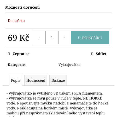
č
u
Možnosti doručení
j
e
Do košíku
m
e
69 Kč
DO KOŠÍKU
Měrná
VYKRAJOVÁTKO
PERNÍČEK
cena:
V
Zeptat se
Sdílet
HRNEČKU
Kategorie
:
Vykrajovátka
69
Kč
Popis
Hodnocení
Diskuze
- Vykrajovátko je vytištěno 3D tiskem s PLA filamentem.
- Vykrajovátka se myjí pouze v ruce v teplé, NE HORKÉ
vodě. Nepoužívejte myčku nádobí a nenamáčejte do horké
vody. Neskladujte na horkém místě. Vykrajovátka se
mohou při nesprávném skladování nebo vystavení teplu