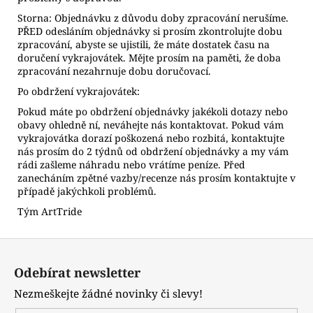
Storna: Objednávku z důvodu doby zpracování nerušíme.
PŘED odesláním objednávky si prosím zkontrolujte dobu
zpracování, abyste se ujistili, že máte dostatek času na
doručení vykrajovátek. Mějte prosím na paměti, že doba
zpracování nezahrnuje dobu doručovací.
Po obdržení vykrajovátek:
Pokud máte po obdržení objednávky jakékoli dotazy nebo
obavy ohledně ní, neváhejte nás kontaktovat. Pokud vám
vykrajovátka dorazí poškozená nebo rozbitá, kontaktujte
nás prosím do 2 týdnů od obdržení objednávky a my vám
rádi zašleme náhradu nebo vrátíme peníze. Před
zanecháním zpětné vazby/recenze nás prosím kontaktujte v
případě jakýchkoli problémů.
Tým ArtTride
Z
á
Odebírat newsletter
p
Nezmeškejte žádné novinky či slevy!
a