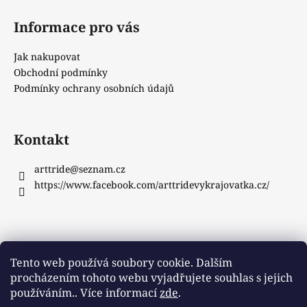
Informace pro vás
Jak nakupovat
Obchodní podmínky
Podmínky ochrany osobních údajů
Kontakt
arttride
@
seznam.cz
https://www.facebook.com/arttridevykrajovatka.cz/
Instagram
Tento web používá soubory cookie. Dalším
procházením tohoto webu vyjadřujete souhlas s jejich
používáním.. Více informací
zde
.
Sledovat na Instagramu