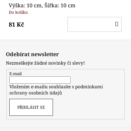
Výška: 10 cm, Šířka: 10 cm
Do košíku
DO
81 Kč
KO
Z
á
Odebírat newsletter
p
Nezmeškejte žádné novinky či slevy!
a
t
E-mail
í
Vložením e-mailu souhlasíte s
podmínkami
ochrany osobních údajů
PŘIHLÁSIT SE