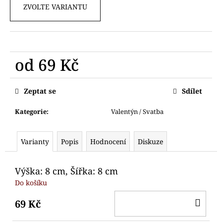
č
ZVOLTE VARIANTU
u
j
e
m
e
od
69 Kč
Měrná
VYKRAJOVÁTKO
cena:
Zeptat se
Sdílet
OPIČKA
HLAVA
Kategorie
:
Valentýn / Svatba
69
Kč
Varianty
Popis
Hodnocení
Diskuze
Výška: 8 cm, Šířka: 8 cm
Do košíku
DO
69 Kč
KO