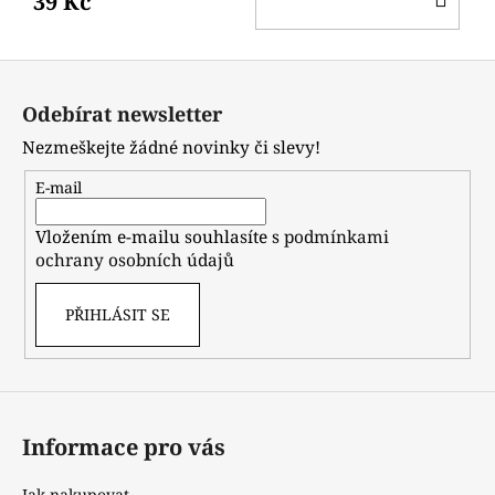
39 Kč
KO
Z
á
Odebírat newsletter
p
Nezmeškejte žádné novinky či slevy!
a
t
E-mail
í
Vložením e-mailu souhlasíte s
podmínkami
ochrany osobních údajů
PŘIHLÁSIT SE
Informace pro vás
Jak nakupovat