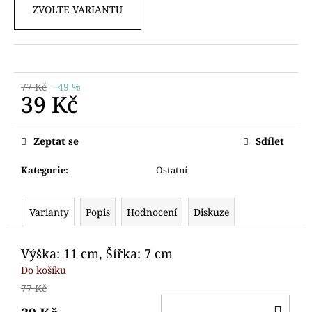
č
ZVOLTE VARIANTU
u
j
e
m
e
77 Kč
–49 %
39 Kč
VYKRAJOVÁTKO
Měrná
SANTA
cena:
Zeptat se
Sdílet
S
DÁRKEM
Kategorie
:
Ostatní
55
Kč
Původně:
95
Varianty
Popis
Hodnocení
Diskuze
Kč
Výška: 11 cm, Šířka: 7 cm
Do košíku
77 Kč
DO