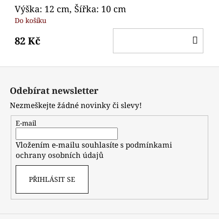
Výška: 12 cm, Šířka: 10 cm
Do košíku
DO
82 Kč
KO
Z
á
Odebírat newsletter
p
Nezmeškejte žádné novinky či slevy!
a
t
E-mail
í
Vložením e-mailu souhlasíte s
podmínkami
ochrany osobních údajů
PŘIHLÁSIT SE