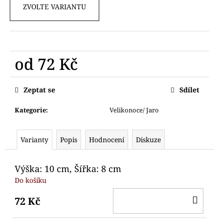
č
ZVOLTE VARIANTU
u
j
e
m
e
od
72 Kč
Měrná
VYKRAJOVÁTKA
cena:
Zeptat se
Sdílet
DINOSAUŘI
74
Kategorie
:
Velikonoce/ Jaro
Kč
Varianty
Popis
Hodnocení
Diskuze
Výška: 10 cm, Šířka: 8 cm
Do košíku
DO
72 Kč
KO