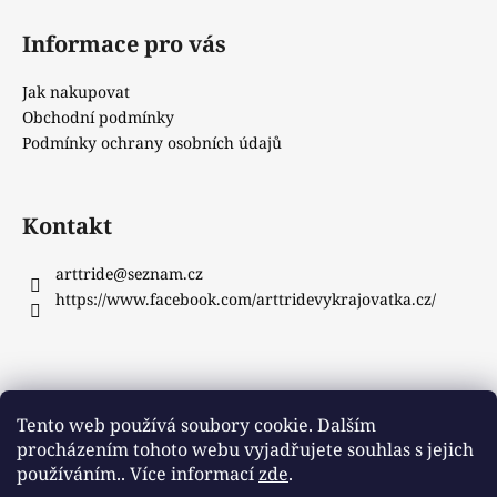
Informace pro vás
Jak nakupovat
Obchodní podmínky
Podmínky ochrany osobních údajů
Kontakt
arttride
@
seznam.cz
https://www.facebook.com/arttridevykrajovatka.cz/
Instagram
Tento web používá soubory cookie. Dalším
procházením tohoto webu vyjadřujete souhlas s jejich
používáním.. Více informací
zde
.
Sledovat na Instagramu