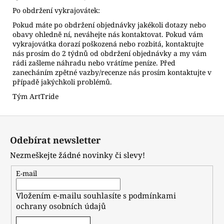
Po obdržení vykrajovátek:
Pokud máte po obdržení objednávky jakékoli dotazy nebo
obavy ohledně ní, neváhejte nás kontaktovat. Pokud vám
vykrajovátka dorazí poškozená nebo rozbitá, kontaktujte
nás prosím do 2 týdnů od obdržení objednávky a my vám
rádi zašleme náhradu nebo vrátíme peníze. Před
zanecháním zpětné vazby/recenze nás prosím kontaktujte v
případě jakýchkoli problémů.
Tým ArtTride
Z
á
Odebírat newsletter
p
Nezmeškejte žádné novinky či slevy!
a
t
E-mail
í
Vložením e-mailu souhlasíte s
podmínkami
ochrany osobních údajů