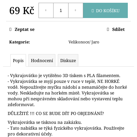
č
u
69 Kč
DO KOŠÍKU
j
Měrná
e
cena:
m
Zeptat se
Sdílet
e
Kategorie
:
Velikonoce/ Jaro
VYKRAJOVÁTKO
MEDVÍDEK
Popis
Hodnocení
Diskuze
S
ČEPICÍ
- Vykrajovátko je vytištěno 3D tiskem s PLA filamentem.
81
Kč
- Vykrajovátka se myjí pouze v ruce v teplé, NE HORKÉ
vodě. Nepoužívejte myčku nádobí a nenamáčejte do horké
vody. Neskladujte na horkém místě. Vykrajovátka se
mohou při nesprávném skladování nebo vystavení teplu
zdeformovat.
DŮLEŽITÉ !!! CO SE BUDE DÍT PO OBJEDNÁNÍ?
Vykrajovátka se tisknou na zakázku.
- Tato nabídka se týká fyzického vykrajovátka. Používejte
pro dekorativní účely.