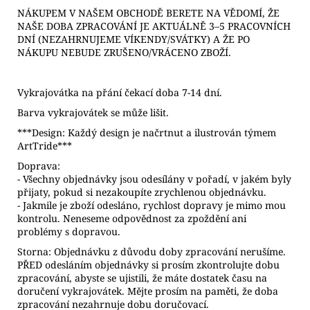
NÁKUPEM V NAŠEM OBCHODĚ BERETE NA VĚDOMÍ, ŽE
NAŠE DOBA ZPRACOVÁNÍ JE AKTUÁLNĚ 3–5 PRACOVNÍCH
DNÍ (NEZAHRNUJEME VÍKENDY/SVÁTKY) A ŽE PO
NÁKUPU NEBUDE ZRUŠENO/VRÁCENO ZBOŽÍ.
Vykrajovátka na přání čekací doba 7-14 dní.
Barva vykrajovátek se může lišit.
***Design: Každý design je načrtnut a ilustrován týmem
ArtTride***
Doprava:
- Všechny objednávky jsou odesílány v pořadí, v jakém byly
přijaty, pokud si nezakoupíte zrychlenou objednávku.
- Jakmile je zboží odesláno, rychlost dopravy je mimo mou
kontrolu. Neneseme odpovědnost za zpoždění ani
problémy s dopravou.
Storna: Objednávku z důvodu doby zpracování nerušíme.
PŘED odesláním objednávky si prosím zkontrolujte dobu
zpracování, abyste se ujistili, že máte dostatek času na
doručení vykrajovátek. Mějte prosím na paměti, že doba
zpracování nezahrnuje dobu doručovací.