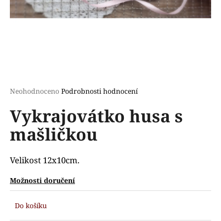
a
j
í
t
?
Průměrné
Neohodnoceno
Podrobnosti hodnocení
hodnocení
Vykrajovátko husa s
produktu
HLEDAT
je
mašličkou
0,0
z
5
D
hvězdiček.
Velikost 12x10cm.
o
p
Možnosti doručení
o
r
Do košíku
u