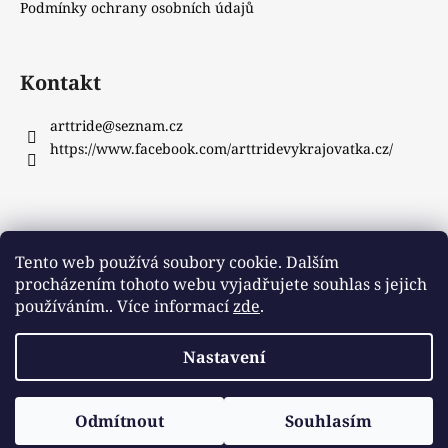
Podmínky ochrany osobních údajů
Kontakt
arttride
@
seznam.cz
https://www.facebook.com/arttridevykrajovatka.cz/
Instagram
Tento web používá soubory cookie. Dalším
procházením tohoto webu vyjadřujete souhlas s jejich
používáním.. Více informací
zde
.
Sledovat na Instagramu
Nastavení
Vytvořil Shoptet
Copyright 2026
ArtTride
. Všechna práva vyhrazena.
Odmítnout
Souhlasím
Upravit nastavení cookies