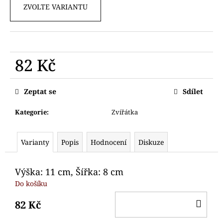
č
ZVOLTE VARIANTU
u
j
e
m
e
82 Kč
Měrná
VYKRAJOVÁTKO
cena:
Zeptat se
Sdílet
NETOPÝR
75
Kategorie
:
Zvířátka
Kč
Varianty
Popis
Hodnocení
Diskuze
Výška: 11 cm, Šířka: 8 cm
Do košíku
DO
82 Kč
KO