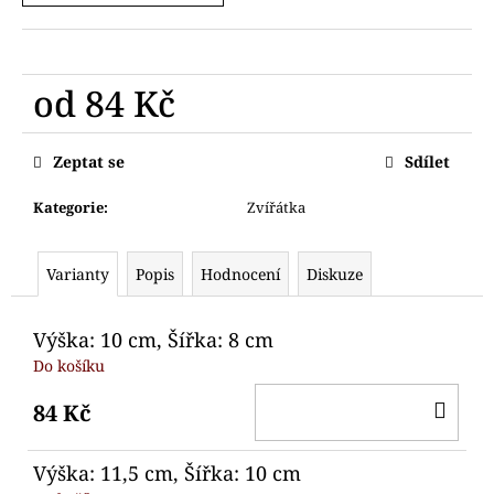
č
u
j
e
od
84 Kč
m
e
Měrná
cena:
Zeptat se
Sdílet
VYKRAJOVÁTKO
OPIČKA
Kategorie
:
Zvířátka
HLAVA
69
Kč
Varianty
Popis
Hodnocení
Diskuze
Výška: 10 cm, Šířka: 8 cm
Do košíku
DO
84 Kč
KO
Výška: 11,5 cm, Šířka: 10 cm