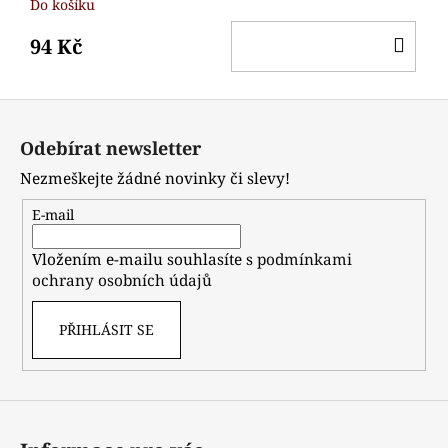
Do košíku
DO
94 Kč
KO
Z
á
Odebírat newsletter
p
Nezmeškejte žádné novinky či slevy!
a
t
E-mail
í
Vložením e-mailu souhlasíte s
podmínkami
ochrany osobních údajů
PŘIHLÁSIT SE