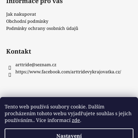
Informace pro vás
Jak nakupovat
Obchodní podmínky
Podmínky ochrany osobních údajů
Kontakt
arttride
@
seznam.cz
https://www.facebook.com/arttridevykrajovatka.cz/
Instagram
Tento web používá soubory cookie. Dalším
procházením tohoto webu vyjadřujete souhlas s jejich
používáním.. Více informací
zde
.
Sledovat na Instagramu
Nastavení