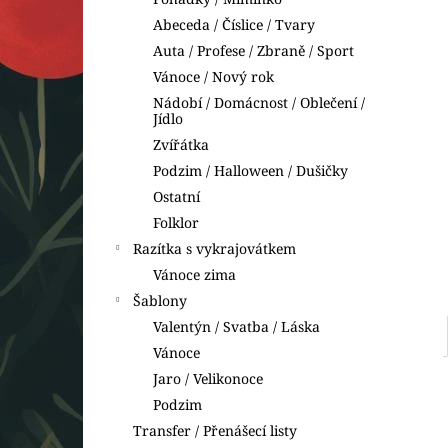
VYKRAJOVÁTKA DINOSAUŘI
l
Abeceda / Číslice / Tvary
74 Kč
Auta / Profese / Zbraně / Sport
Vánoce / Nový rok
Nádobí / Domácnost / Oblečení /
Jídlo
Zvířátka
Podzim / Halloween / Dušičky
Ostatní
Folklor
Razítka s vykrajovátkem
Vánoce zima
Šablony
Valentýn / Svatba / Láska
Vánoce
Jaro / Velikonoce
Podzim
Transfer / Přenášecí listy