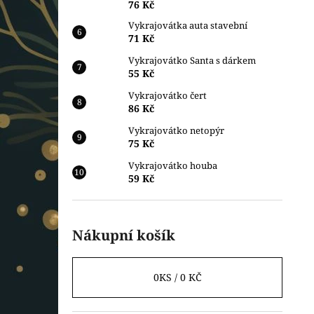
76 Kč
Vykrajovátka auta stavební
71 Kč
Vykrajovátko Santa s dárkem
55 Kč
Vykrajovátko čert
86 Kč
Vykrajovátko netopýr
75 Kč
Vykrajovátko houba
59 Kč
Nákupní košík
0
KS /
0 KČ