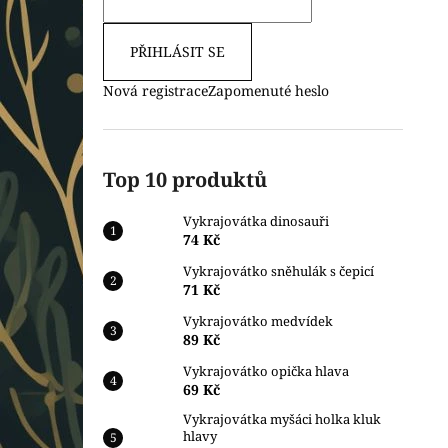
PŘIHLÁSIT SE
Nová registrace
Zapomenuté heslo
Top 10 produktů
Vykrajovátka dinosauři
74 Kč
Vykrajovátko sněhulák s čepicí
71 Kč
Vykrajovátko medvídek
89 Kč
Vykrajovátko opička hlava
69 Kč
Vykrajovátka myšáci holka kluk
hlavy