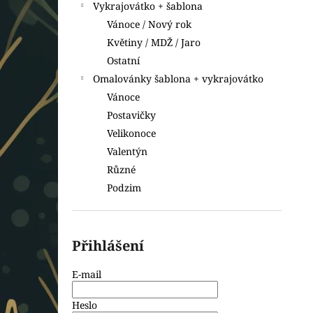
Vykrajovátko + šablona
Vánoce / Nový rok
Květiny / MDŽ / Jaro
Ostatní
Omalovánky šablona + vykrajovátko
Vánoce
Postavičky
Velikonoce
Valentýn
Různé
Podzim
Přihlášení
E-mail
Heslo