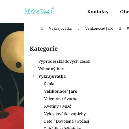
K
Přejít
na
o
Kontakty
Obc
obsah
Zpět
Zpět
š
do
do
í
Domů
Vykrajovátka
Velikonoce/ Jaro
V
k
obchodu
obchodu
P
o
Kategorie
Přeskočit
s
kategorie
t
Výprodej skladových zásob
r
Výhodný box
a
Vykrajovátka
n
Škola
n
Velikonoce/ Jaro
í
Valentýn / Svatba
p
Květiny / MDŽ
a
Vykrajovátka zápichy
n
Léto / Dovolená / Počasí
e
Pohádky / Miminko