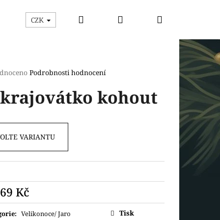
Hledat
Přihlášení
Nákupní
ýhodný box
Vykrajovátka
Razítka s vykrajová
CZK
košík
rné
dnoceno
Podrobnosti hodnocení
cení
krajovátko kohout
ktu
VOLTE VARIANTU
ček.
Následující
69 Kč
ná
Tisk
gorie
:
Velikonoce/ Jaro