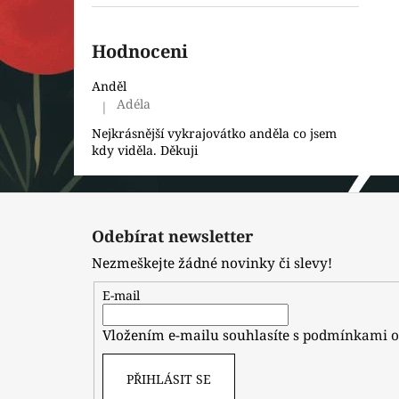
Hodnoceni
Anděl
Adéla
|
Hodnocení produktu je 5 z 5 hvězdiček.
Nejkrásnější vykrajovátko anděla co jsem
kdy viděla. Děkuji
Z
á
Odebírat newsletter
p
Nezmeškejte žádné novinky či slevy!
a
t
E-mail
í
Vložením e-mailu souhlasíte s
podmínkami o
PŘIHLÁSIT SE