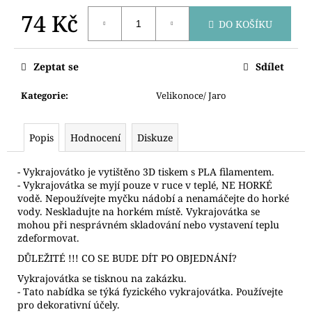
č
u
74 Kč
DO KOŠÍKU
j
Měrná
e
cena:
m
Zeptat se
Sdílet
e
Kategorie
:
Velikonoce/ Jaro
VYKRAJOVÁTKO
LEBKA
Popis
Hodnocení
Diskuze
68
Kč
- Vykrajovátko je vytištěno 3D tiskem s PLA filamentem.
- Vykrajovátka se myjí pouze v ruce v teplé, NE HORKÉ
vodě. Nepoužívejte myčku nádobí a nenamáčejte do horké
vody. Neskladujte na horkém místě. Vykrajovátka se
mohou při nesprávném skladování nebo vystavení teplu
zdeformovat.
DŮLEŽITÉ !!! CO SE BUDE DÍT PO OBJEDNÁNÍ?
Vykrajovátka se tisknou na zakázku.
- Tato nabídka se týká fyzického vykrajovátka. Používejte
pro dekorativní účely.