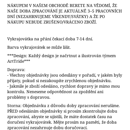
NÁKUPEM V NAŠEM OBCHODĚ BERETE NA VĚDOMÍ, ŽE
NAŠE DOBA ZPRACOVÁNÍ JE AKTUÁLNĚ 3–5 PRACOVNÍCH
DNÍ (NEZAHRNUJEME VÍKENDY/SVÁTKY) A ŽE PO
NÁKUPU NEBUDE ZRUŠENO/VRÁCENO ZBOŽÍ.
Vykrajovátka na přání čekací doba 7-14 dní.
Barva vykrajovátek se může lišit.
***Design: Každý design je načrtnut a ilustrován týmem
ArtTride***
Doprava:
- Všechny objednávky jsou odesílány v pořadí, v jakém byly
přijaty, pokud si nezakoupíte zrychlenou objednávku.
- Jakmile je zboží odesláno, rychlost dopravy je mimo mou
kontrolu. Neneseme odpovědnost za zpoždění ani
problémy s dopravou.
Storna: Objednávku z důvodu doby zpracování nerušíme.
PŘED odesláním objednávky si prosím zkontrolujte dobu
zpracování, abyste se ujistili, že máte dostatek času na
doručení vykrajovátek. Mějte prosím na paměti, že doba
zpracování nezahrnuje dobu doručovací.