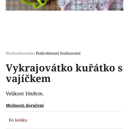
a
j
í
t
?
Průměrné
Neohodnoceno
Podrobnosti hodnocení
hodnocení
Vykrajovátko kuřátko s
produktu
HLEDAT
je
vajíčkem
0,0
z
5
D
hvězdiček.
Velikost 10x8cm.
o
p
Možnosti doručení
o
r
Do košíku
u