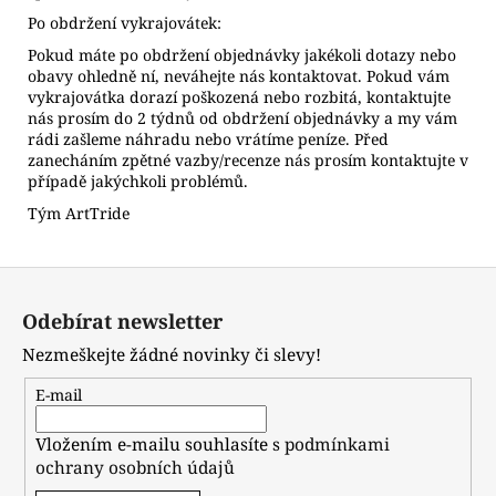
Po obdržení vykrajovátek:
Pokud máte po obdržení objednávky jakékoli dotazy nebo
obavy ohledně ní, neváhejte nás kontaktovat. Pokud vám
vykrajovátka dorazí poškozená nebo rozbitá, kontaktujte
nás prosím do 2 týdnů od obdržení objednávky a my vám
rádi zašleme náhradu nebo vrátíme peníze. Před
zanecháním zpětné vazby/recenze nás prosím kontaktujte v
případě jakýchkoli problémů.
Tým ArtTride
Z
á
Odebírat newsletter
p
Nezmeškejte žádné novinky či slevy!
a
t
E-mail
í
Vložením e-mailu souhlasíte s
podmínkami
ochrany osobních údajů