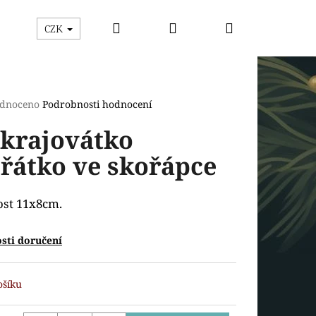
Hledat
Přihlášení
Nákupní
ýhodný box
Vykrajovátka
Razítka s vykrajová
CZK
košík
rné
dnoceno
Podrobnosti hodnocení
cení
krajovátko
ktu
řátko ve skořápce
ček.
ost 11x8cm.
sti doručení
Následující
ošíku