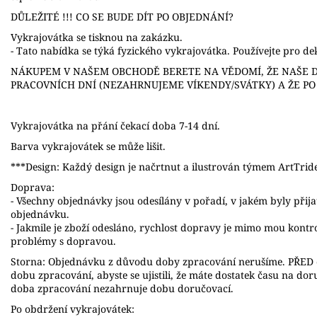
DŮLEŽITÉ !!! CO SE BUDE DÍT PO OBJEDNÁNÍ?
Vykrajovátka se tisknou na zakázku.
- Tato nabídka se týká fyzického vykrajovátka. Používejte pro dek
NÁKUPEM V NAŠEM OBCHODĚ BERETE NA VĚDOMÍ, ŽE NAŠE D
PRACOVNÍCH DNÍ (NEZAHRNUJEME VÍKENDY/SVÁTKY) A ŽE P
Vykrajovátka na přání čekací doba 7-14 dní.
Barva vykrajovátek se může lišit.
***Design: Každý design je načrtnut a ilustrován týmem ArtTrid
Doprava:
- Všechny objednávky jsou odesílány v pořadí, v jakém byly přij
objednávku.
- Jakmile je zboží odesláno, rychlost dopravy je mimo mou kont
problémy s dopravou.
Storna: Objednávku z důvodu doby zpracování nerušíme. PŘED o
dobu zpracování, abyste se ujistili, že máte dostatek času na do
doba zpracování nezahrnuje dobu doručovací.
Po obdržení vykrajovátek: