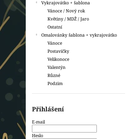
Vykrajovátko + šablona
Vánoce / Nový rok
Květiny / MDŽ / Jaro
Ostatní
Omalovánky šablona + vykrajovátko
Vánoce
Postavičky
Velikonoce
Valentýn
Různé
Podzim
Přihlášení
E-mail
Heslo