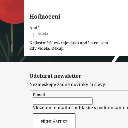
Hodnoceni
Anděl
Adéla
|
Hodnocení produktu je 5 z 5 hvězdiček.
Nejkrásnější vykrajovátko anděla co jsem
kdy viděla. Děkuji
Z
á
Odebírat newsletter
p
Nezmeškejte žádné novinky či slevy!
a
t
E-mail
í
Vložením e-mailu souhlasíte s
podmínkami o
PŘIHLÁSIT SE