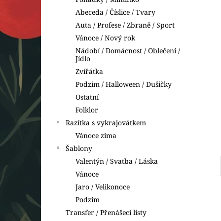
BETLÉM
l
Abeceda / Číslice / Tvary
49 Kč
Auta / Profese / Zbraně / Sport
Vánoce / Nový rok
Nádobí / Domácnost / Oblečení /
Jídlo
Zvířátka
Podzim / Halloween / Dušičky
Ostatní
Folklor
Razítka s vykrajovátkem
Vánoce zima
Šablony
Valentýn / Svatba / Láska
Vánoce
Jaro / Velikonoce
Podzim
Transfer / Přenášecí listy