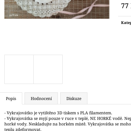
VYKRAJOVÁTKA DINOSAUŘI
VYKRAJOVÁTKO 
77
74 Kč
71 Kč
Měr
cena:
Kate
Popis
Hodnocení
Diskuze
- Vykrajovátko je vytištěno 3D tiskem s PLA filamentem.
- Vykrajovátka se myjí pouze v ruce v teplé, NE HORKÉ vodě. N
horké vody. Neskladujte na horkém místě. Vykrajovátka se moh
teplu zdeformovat.