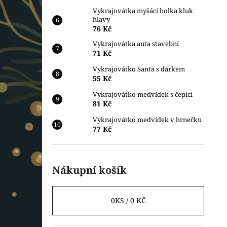
Vykrajovátka myšáci holka kluk
hlavy
76 Kč
Vykrajovátka auta stavební
71 Kč
Vykrajovátko Santa s dárkem
55 Kč
Vykrajovátko medvídek s čepicí
81 Kč
Vykrajovátko medvídek v hrnečku
77 Kč
Nákupní košík
0
KS /
0 KČ