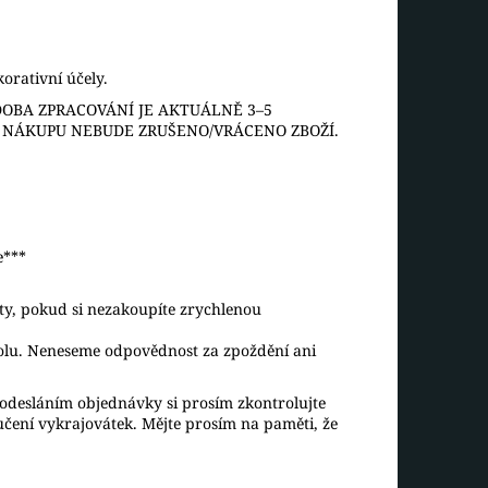
orativní účely.
OBA ZPRACOVÁNÍ JE AKTUÁLNĚ 3–5
O NÁKUPU NEBUDE ZRUŠENO/VRÁCENO ZBOŽÍ.
e***
aty, pokud si nezakoupíte zrychlenou
rolu. Neneseme odpovědnost za zpoždění ani
desláním objednávky si prosím zkontrolujte
ručení vykrajovátek. Mějte prosím na paměti, že