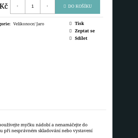
SNĚHULÁK S ČEPICÍ
 Kč
DO KOŠÍKU
ná
Tisk
gorie
:
Velikonoce/ Jaro
Zeptat se
Sdílet
epoužívejte myčku nádobí a nenamáčejte do
ou při nesprávném skladování nebo vystavení