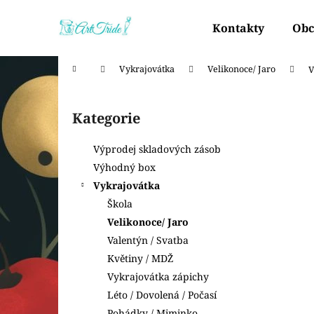
K
Přejít
na
o
Kontakty
Obc
obsah
Zpět
Zpět
š
do
do
í
Domů
Vykrajovátka
Velikonoce/ Jaro
V
k
obchodu
obchodu
P
o
Kategorie
Přeskočit
s
kategorie
t
Výprodej skladových zásob
r
Výhodný box
a
Vykrajovátka
n
Škola
n
Velikonoce/ Jaro
í
Valentýn / Svatba
p
Květiny / MDŽ
a
Vykrajovátka zápichy
n
Léto / Dovolená / Počasí
e
Pohádky / Miminko