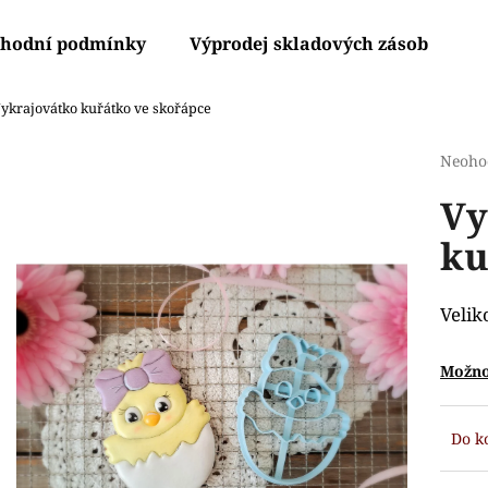
hodní podmínky
Výprodej skladových zásob
V
ykrajovátko kuřátko ve skořápce
Co potřebujete najít?
Průmě
Neoho
hodno
Vy
produ
HLEDAT
je
ku
0,0
z
5
Doporučujeme
hvězdi
Velik
Možno
Do k