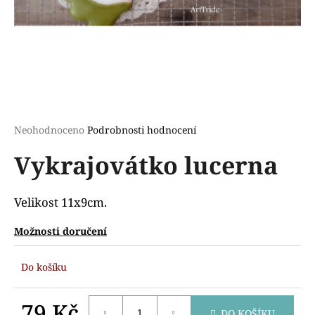
a
j
í
t
?
Průměrné
Neohodnoceno
Podrobnosti hodnocení
hodnocení
Vykrajovátko lucerna
produktu
HLEDAT
je
0,0
z
Velikost 11x9cm.
5
D
hvězdiček.
Možnosti doručení
o
p
Do košíku
o
r
u
79 Kč
DO KOŠÍKU