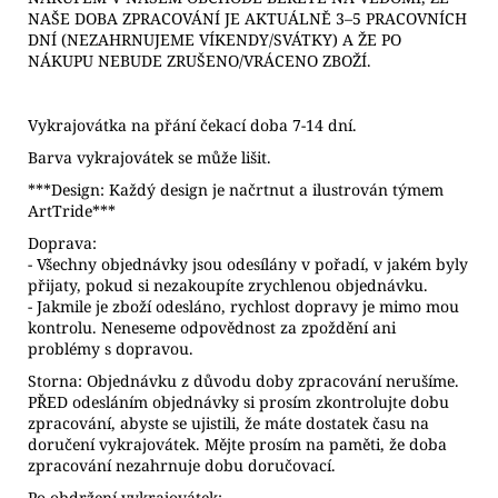
NAŠE DOBA ZPRACOVÁNÍ JE AKTUÁLNĚ 3–5 PRACOVNÍCH
DNÍ (NEZAHRNUJEME VÍKENDY/SVÁTKY) A ŽE PO
NÁKUPU NEBUDE ZRUŠENO/VRÁCENO ZBOŽÍ.
Vykrajovátka na přání čekací doba 7-14 dní.
Barva vykrajovátek se může lišit.
***Design: Každý design je načrtnut a ilustrován týmem
ArtTride***
Doprava:
- Všechny objednávky jsou odesílány v pořadí, v jakém byly
přijaty, pokud si nezakoupíte zrychlenou objednávku.
- Jakmile je zboží odesláno, rychlost dopravy je mimo mou
kontrolu. Neneseme odpovědnost za zpoždění ani
problémy s dopravou.
Storna: Objednávku z důvodu doby zpracování nerušíme.
PŘED odesláním objednávky si prosím zkontrolujte dobu
zpracování, abyste se ujistili, že máte dostatek času na
doručení vykrajovátek. Mějte prosím na paměti, že doba
zpracování nezahrnuje dobu doručovací.
Po obdržení vykrajovátek: