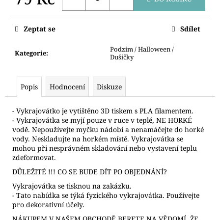
č
u
Měrná
cena:
j
Zeptat se
Sdílet
e
m
Podzim / Halloween /
Kategorie
:
e
Dušičky
VYKRAJOVÁTKO
Popis
Hodnocení
Diskuze
NETOPÝR
75
- Vykrajovátko je vytištěno 3D tiskem s PLA filamentem.
Kč
- Vykrajovátka se myjí pouze v ruce v teplé, NE HORKÉ
vodě. Nepoužívejte myčku nádobí a nenamáčejte do horké
vody. Neskladujte na horkém místě. Vykrajovátka se
mohou při nesprávném skladování nebo vystavení teplu
zdeformovat.
DŮLEŽITÉ !!! CO SE BUDE DÍT PO OBJEDNÁNÍ?
Vykrajovátka se tisknou na zakázku.
- Tato nabídka se týká fyzického vykrajovátka. Používejte
pro dekorativní účely.
NÁKUPEM V NAŠEM OBCHODĚ BERETE NA VĚDOMÍ, ŽE