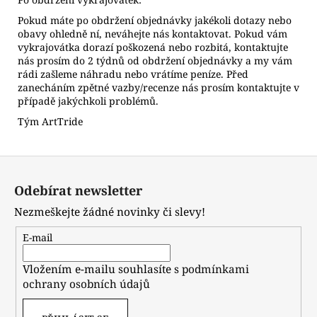
Pokud máte po obdržení objednávky jakékoli dotazy nebo
obavy ohledně ní, neváhejte nás kontaktovat. Pokud vám
vykrajovátka dorazí poškozená nebo rozbitá, kontaktujte
nás prosím do 2 týdnů od obdržení objednávky a my vám
rádi zašleme náhradu nebo vrátíme peníze. Před
zanecháním zpětné vazby/recenze nás prosím kontaktujte v
případě jakýchkoli problémů.
Tým ArtTride
Z
á
Odebírat newsletter
p
Nezmeškejte žádné novinky či slevy!
a
t
E-mail
í
Vložením e-mailu souhlasíte s
podmínkami
ochrany osobních údajů