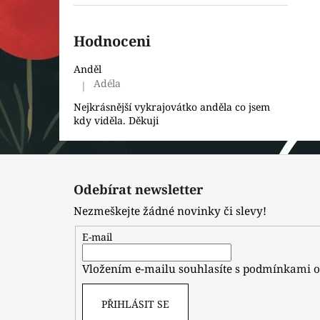
Hodnoceni
Anděl
Adéla
|
Hodnocení produktu je 5 z 5 hvězdiček.
Nejkrásnější vykrajovátko anděla co jsem
kdy viděla. Děkuji
Z
á
Odebírat newsletter
p
Nezmeškejte žádné novinky či slevy!
a
t
E-mail
í
Vložením e-mailu souhlasíte s
podmínkami o
PŘIHLÁSIT SE