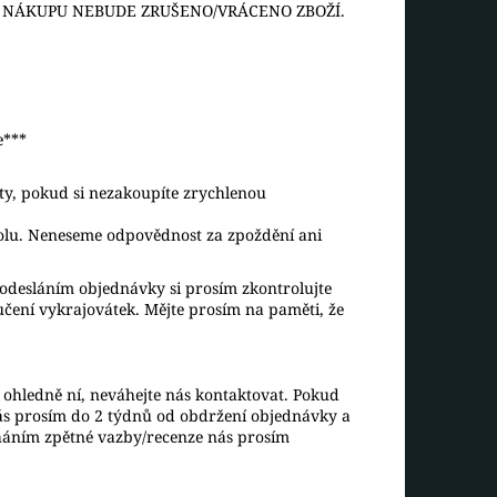
O NÁKUPU NEBUDE ZRUŠENO/VRÁCENO ZBOŽÍ.
e***
aty, pokud si nezakoupíte zrychlenou
rolu. Neneseme odpovědnost za zpoždění ani
desláním objednávky si prosím zkontrolujte
ručení vykrajovátek. Mějte prosím na paměti, že
ohledně ní, neváhejte nás kontaktovat. Pokud
ás prosím do 2 týdnů od obdržení objednávky a
háním zpětné vazby/recenze nás prosím