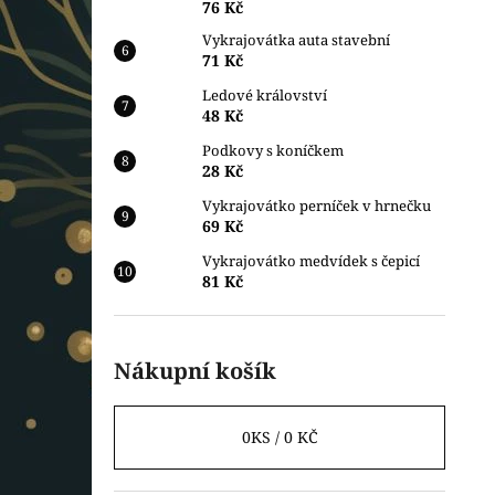
76 Kč
Vykrajovátka auta stavební
71 Kč
Ledové království
48 Kč
Podkovy s koníčkem
28 Kč
Vykrajovátko perníček v hrnečku
69 Kč
Vykrajovátko medvídek s čepicí
81 Kč
Nákupní košík
0
KS /
0 KČ