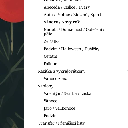
BETLÉM
l
Abeceda / Číslice / Tvary
49 Kč
Auta / Profese / Zbraně / Sport
Vánoce / Nový rok
Nádobí / Domácnost / Oblečení /
Jídlo
Zvířátka
Podzim / Halloween / Dušičky
Ostatní
Folklor
Razítka s vykrajovátkem
Vánoce zima
Šablony
Valentýn / Svatba / Láska
Vánoce
Jaro / Velikonoce
Podzim
Transfer / Přenášecí listy