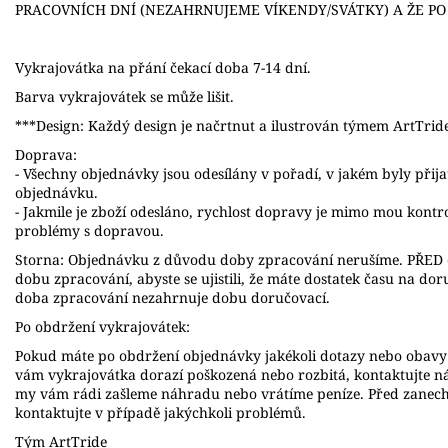
PRACOVNÍCH DNÍ (NEZAHRNUJEME VÍKENDY/SVÁTKY) A ŽE P
Vykrajovátka na přání čekací doba 7-14 dní.
Barva vykrajovátek se může lišit.
***Design: Každý design je načrtnut a ilustrován týmem ArtTrid
Doprava:
- Všechny objednávky jsou odesílány v pořadí, v jakém byly přij
objednávku.
- Jakmile je zboží odesláno, rychlost dopravy je mimo mou kont
problémy s dopravou.
Storna: Objednávku z důvodu doby zpracování nerušíme. PŘED o
dobu zpracování, abyste se ujistili, že máte dostatek času na do
doba zpracování nezahrnuje dobu doručovací.
Po obdržení vykrajovátek:
Pokud máte po obdržení objednávky jakékoli dotazy nebo obavy 
vám vykrajovátka dorazí poškozená nebo rozbitá, kontaktujte n
my vám rádi zašleme náhradu nebo vrátíme peníze. Před zanec
kontaktujte v případě jakýchkoli problémů.
Tým ArtTride