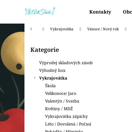
K
Přejít
na
o
Kontakty
Obc
obsah
Zpět
Zpět
š
do
do
í
Domů
Vykrajovátka
Vánoce / Nový rok
k
obchodu
obchodu
P
o
Kategorie
Přeskočit
s
kategorie
t
Výprodej skladových zásob
r
Výhodný box
a
Vykrajovátka
n
Škola
n
Velikonoce/ Jaro
í
Valentýn / Svatba
p
Květiny / MDŽ
a
Vykrajovátka zápichy
n
Léto / Dovolená / Počasí
e
Pohádky / Miminko