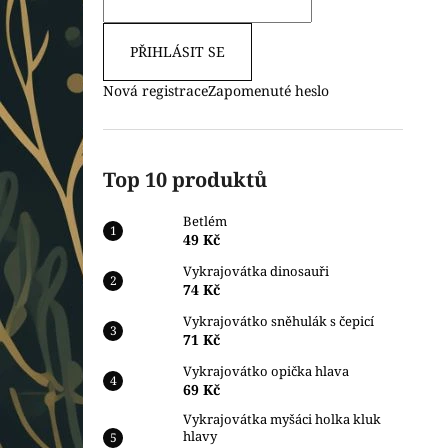
PŘIHLÁSIT SE
Nová registrace
Zapomenuté heslo
Top 10 produktů
Betlém
49 Kč
Vykrajovátka dinosauři
74 Kč
Vykrajovátko sněhulák s čepicí
71 Kč
Vykrajovátko opička hlava
69 Kč
Vykrajovátka myšáci holka kluk
hlavy