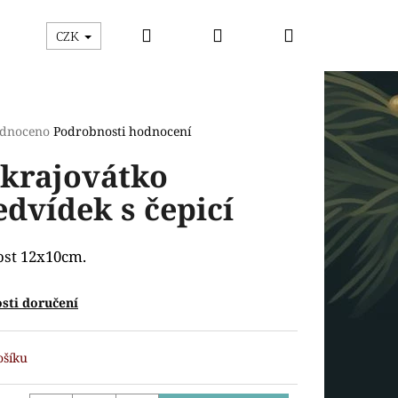
Hledat
Přihlášení
Nákupní
ýhodný box
Vykrajovátka
Razítka s vykrajová
CZK
košík
rné
dnoceno
Podrobnosti hodnocení
cení
krajovátko
ktu
dvídek s čepicí
ček.
ost 12x10cm.
sti doručení
Následující
ošíku