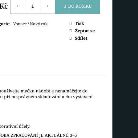
SNĚHULÁK S ČEPICÍ
 Kč
DO KOŠÍKU
ná
Tisk
gorie
:
Vánoce / Nový rok
Zeptat se
Sdílet
epoužívejte myčku nádobí a nenamáčejte do
ou při nesprávném skladování nebo vystavení
orativní účely.
OBA ZPRACOVÁNÍ JE AKTUÁLNĚ 3–5