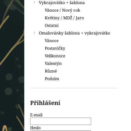
Vykrajovátko + šablona
Vánoce / Nový rok
Květiny / MDŽ / Jaro
Ostatní
Omalovánky šablona + vykrajovátko
Vánoce
Postavičky
Velikonoce
Valentýn
Různé
Podzim
Přihlášení
E-mail
Heslo