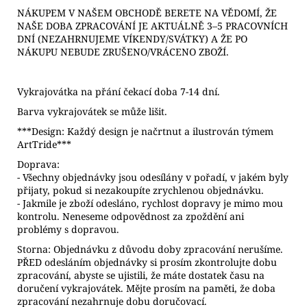
NÁKUPEM V NAŠEM OBCHODĚ BERETE NA VĚDOMÍ, ŽE
NAŠE DOBA ZPRACOVÁNÍ JE AKTUÁLNĚ 3–5 PRACOVNÍCH
DNÍ (NEZAHRNUJEME VÍKENDY/SVÁTKY) A ŽE PO
NÁKUPU NEBUDE ZRUŠENO/VRÁCENO ZBOŽÍ.
Vykrajovátka na přání čekací doba 7-14 dní.
Barva vykrajovátek se může lišit.
***Design: Každý design je načrtnut a ilustrován týmem
ArtTride***
Doprava:
- Všechny objednávky jsou odesílány v pořadí, v jakém byly
přijaty, pokud si nezakoupíte zrychlenou objednávku.
- Jakmile je zboží odesláno, rychlost dopravy je mimo mou
kontrolu. Neneseme odpovědnost za zpoždění ani
problémy s dopravou.
Storna: Objednávku z důvodu doby zpracování nerušíme.
PŘED odesláním objednávky si prosím zkontrolujte dobu
zpracování, abyste se ujistili, že máte dostatek času na
doručení vykrajovátek. Mějte prosím na paměti, že doba
zpracování nezahrnuje dobu doručovací.