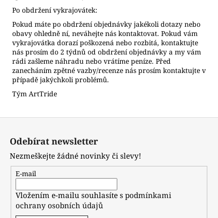
Po obdržení vykrajovátek:
Pokud máte po obdržení objednávky jakékoli dotazy nebo
obavy ohledně ní, neváhejte nás kontaktovat. Pokud vám
vykrajovátka dorazí poškozená nebo rozbitá, kontaktujte
nás prosím do 2 týdnů od obdržení objednávky a my vám
rádi zašleme náhradu nebo vrátíme peníze. Před
zanecháním zpětné vazby/recenze nás prosím kontaktujte v
případě jakýchkoli problémů.
Tým ArtTride
Z
á
Odebírat newsletter
p
Nezmeškejte žádné novinky či slevy!
a
t
E-mail
í
Vložením e-mailu souhlasíte s
podmínkami
ochrany osobních údajů