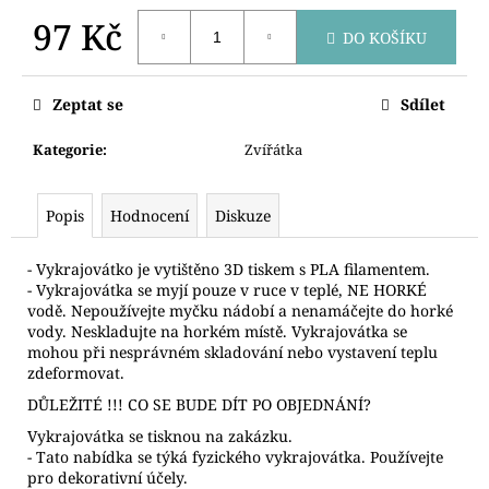
č
u
97 Kč
DO KOŠÍKU
j
Měrná
e
cena:
m
Zeptat se
Sdílet
e
Kategorie
:
Zvířátka
VYKRAJOVÁTKA
DINOSAUŘI
Popis
Hodnocení
Diskuze
74
Kč
- Vykrajovátko je vytištěno 3D tiskem s PLA filamentem.
- Vykrajovátka se myjí pouze v ruce v teplé, NE HORKÉ
vodě. Nepoužívejte myčku nádobí a nenamáčejte do horké
vody. Neskladujte na horkém místě. Vykrajovátka se
mohou při nesprávném skladování nebo vystavení teplu
zdeformovat.
DŮLEŽITÉ !!! CO SE BUDE DÍT PO OBJEDNÁNÍ?
Vykrajovátka se tisknou na zakázku.
- Tato nabídka se týká fyzického vykrajovátka. Používejte
pro dekorativní účely.