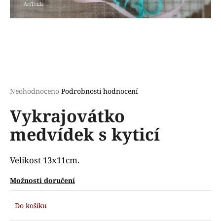
a
j
í
t
?
Průměrné
Neohodnoceno
Podrobnosti hodnocení
hodnocení
Vykrajovátko
produktu
HLEDAT
je
medvídek s kyticí
0,0
z
5
D
hvězdiček.
Velikost 13x11cm.
o
p
Možnosti doručení
o
r
Do košíku
u