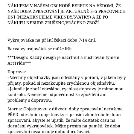
NÁKUPEM V NAŠEM OBCHODĚ BERETE NA VĚDOMÍ, ŽE
NAŠE DOBA ZPRACOVÁNÍ JE AKTUÁLNĚ 3–5 PRACOVNÍCH
DNÍ (NEZAHRNUJEME VÍKENDY/SVÁTKY) A ŽE PO
NÁKUPU NEBUDE ZRUŠENO/VRÁCENO ZBOŽÍ.
Vykrajovátka na přání čekací doba 7-14 dní.
Barva vykrajovátek se může lišit.
***Design: Každý design je načrtnut a ilustrován týmem
ArtTride***
Doprava:
- Všechny objednávky jsou odesílány v pořadí, v jakém byly
přijaty, pokud si nezakoupíte zrychlenou objednávku.
- Jakmile je zboží odesláno, rychlost dopravy je mimo mou
kontrolu. Neneseme odpovědnost za zpoždění ani
problémy s dopravou.
Storna: Objednávku z důvodu doby zpracování nerušíme.
PŘED odesláním objednávky si prosím zkontrolujte dobu
zpracování, abyste se ujistili, že máte dostatek času na
doručení vykrajovátek. Mějte prosím na paměti, že doba
zpracování nezahrnuje dobu doručovací.