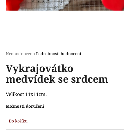
a
j
í
t
?
Průměrné
Neohodnoceno
Podrobnosti hodnocení
hodnocení
Vykrajovátko
produktu
HLEDAT
je
medvídek se srdcem
0,0
z
5
D
hvězdiček.
Velikost 11x11cm.
o
p
Možnosti doručení
o
r
Do košíku
u