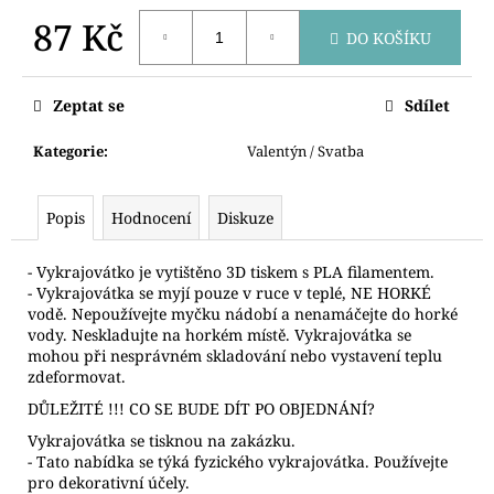
č
u
87 Kč
DO KOŠÍKU
j
Měrná
e
cena:
m
Zeptat se
Sdílet
e
Kategorie
:
Valentýn / Svatba
BETLÉM
49
Popis
Hodnocení
Diskuze
Kč
- Vykrajovátko je vytištěno 3D tiskem s PLA filamentem.
- Vykrajovátka se myjí pouze v ruce v teplé, NE HORKÉ
vodě. Nepoužívejte myčku nádobí a nenamáčejte do horké
vody. Neskladujte na horkém místě. Vykrajovátka se
mohou při nesprávném skladování nebo vystavení teplu
zdeformovat.
DŮLEŽITÉ !!! CO SE BUDE DÍT PO OBJEDNÁNÍ?
Vykrajovátka se tisknou na zakázku.
- Tato nabídka se týká fyzického vykrajovátka. Používejte
pro dekorativní účely.