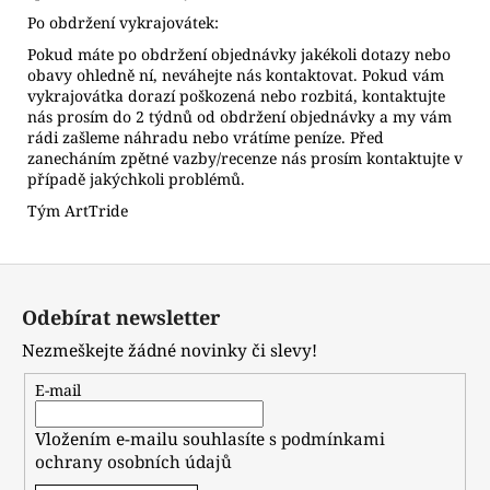
Po obdržení vykrajovátek:
Pokud máte po obdržení objednávky jakékoli dotazy nebo
obavy ohledně ní, neváhejte nás kontaktovat. Pokud vám
vykrajovátka dorazí poškozená nebo rozbitá, kontaktujte
nás prosím do 2 týdnů od obdržení objednávky a my vám
rádi zašleme náhradu nebo vrátíme peníze. Před
zanecháním zpětné vazby/recenze nás prosím kontaktujte v
případě jakýchkoli problémů.
Tým ArtTride
Z
á
Odebírat newsletter
p
Nezmeškejte žádné novinky či slevy!
a
t
E-mail
í
Vložením e-mailu souhlasíte s
podmínkami
ochrany osobních údajů