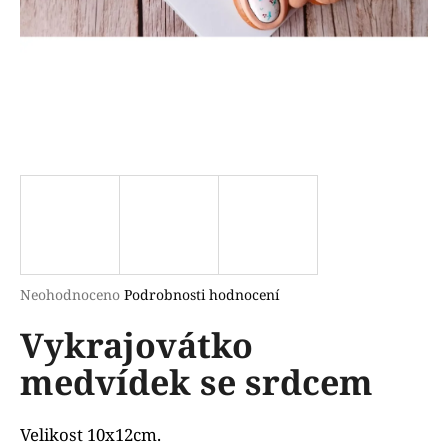
a
j
í
t
?
HLEDAT
Průměrné
Neohodnoceno
Podrobnosti hodnocení
hodnocení
D
Vykrajovátko
produktu
o
je
p
medvídek se srdcem
0,0
o
z
r
5
u
hvězdiček.
Velikost 10x12cm.