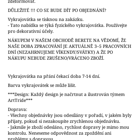
zdeformovat.
DŮLEŽITÉ !!! CO SE BUDE DÍT PO OBJEDNÁNÍ?
Vykrajovátka se tisknou na zakázku.
- Tato nabídka se týká fyzického vykrajovátka. Používejte
pro dekorativní účely.
NÁKUPEM V NAŠEM OBCHODĚ BERETE NA VĚDOMÍ, ŽE
NAŠE DOBA ZPRACOVÁNÍ JE AKTUÁLNĚ 3–5 PRACOVNÍCH
DNÍ (NEZAHRNUJEME VÍKENDY/SVÁTKY) A ŽE PO
NÁKUPU NEBUDE ZRUŠENO/VRÁCENO ZBOŽÍ.
Vykrajovátka na přání čekací doba 7-14 dní.
Barva vykrajovátek se může lišit.
***Design: Každý design je načrtnut a ilustrován týmem
ArtTride***
Doprava:
- Všechny objednávky jsou odesílány v pořadí, v jakém byly
přijaty, pokud si nezakoupíte zrychlenou objednávku.
- Jakmile je zboží odesláno, rychlost dopravy je mimo mou
kontrolu. Neneseme odpovědnost za zpoždění ani
problémy s dopravou.