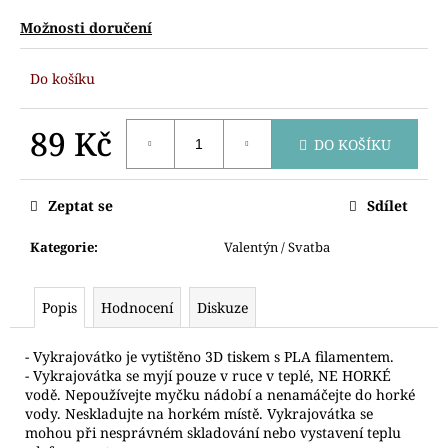
č
u
Možnosti doručení
j
e
Do košíku
m
e
89 Kč
DO KOŠÍKU
Měrná
VYKRAJOVÁTKO
OPIČKA
cena:
HLAVA
Zeptat se
Sdílet
69
Kategorie
:
Valentýn / Svatba
Kč
Popis
Hodnocení
Diskuze
- Vykrajovátko je vytištěno 3D tiskem s PLA filamentem.
- Vykrajovátka se myjí pouze v ruce v teplé, NE HORKÉ
vodě. Nepoužívejte myčku nádobí a nenamáčejte do horké
vody. Neskladujte na horkém místě. Vykrajovátka se
mohou při nesprávném skladování nebo vystavení teplu