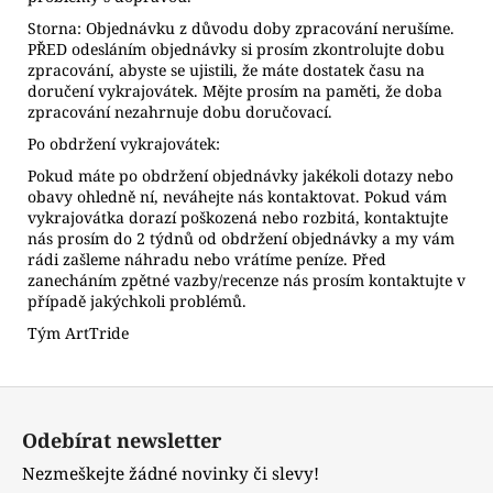
Storna: Objednávku z důvodu doby zpracování nerušíme.
PŘED odesláním objednávky si prosím zkontrolujte dobu
zpracování, abyste se ujistili, že máte dostatek času na
doručení vykrajovátek. Mějte prosím na paměti, že doba
zpracování nezahrnuje dobu doručovací.
Po obdržení vykrajovátek:
Pokud máte po obdržení objednávky jakékoli dotazy nebo
obavy ohledně ní, neváhejte nás kontaktovat. Pokud vám
vykrajovátka dorazí poškozená nebo rozbitá, kontaktujte
nás prosím do 2 týdnů od obdržení objednávky a my vám
rádi zašleme náhradu nebo vrátíme peníze. Před
zanecháním zpětné vazby/recenze nás prosím kontaktujte v
případě jakýchkoli problémů.
Tým ArtTride
Z
á
Odebírat newsletter
p
Nezmeškejte žádné novinky či slevy!
a