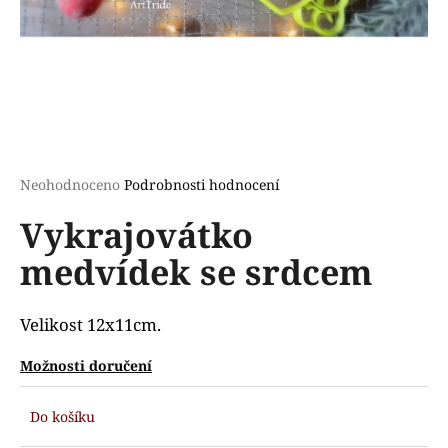
a
j
í
t
?
Průměrné
Neohodnoceno
Podrobnosti hodnocení
hodnocení
Vykrajovátko
produktu
HLEDAT
je
medvídek se srdcem
0,0
z
5
D
hvězdiček.
Velikost 12x11cm.
o
p
Možnosti doručení
o
r
Do košíku
u