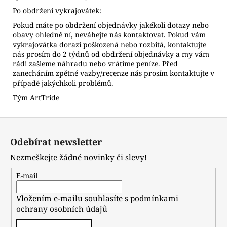
Po obdržení vykrajovátek:
Pokud máte po obdržení objednávky jakékoli dotazy nebo
obavy ohledně ní, neváhejte nás kontaktovat. Pokud vám
vykrajovátka dorazí poškozená nebo rozbitá, kontaktujte
nás prosím do 2 týdnů od obdržení objednávky a my vám
rádi zašleme náhradu nebo vrátíme peníze. Před
zanecháním zpětné vazby/recenze nás prosím kontaktujte v
případě jakýchkoli problémů.
Tým ArtTride
Z
á
Odebírat newsletter
p
Nezmeškejte žádné novinky či slevy!
a
t
E-mail
í
Vložením e-mailu souhlasíte s
podmínkami
ochrany osobních údajů