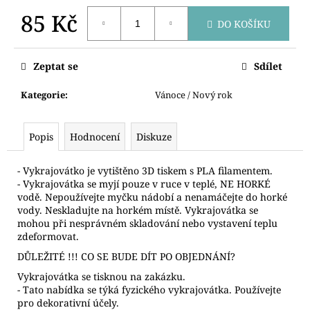
č
u
85 Kč
DO KOŠÍKU
j
Měrná
e
cena:
m
Zeptat se
Sdílet
e
Kategorie
:
Vánoce / Nový rok
VYKRAJOVÁTKA
AUTA
Popis
Hodnocení
Diskuze
STAVEBNÍ
71
- Vykrajovátko je vytištěno 3D tiskem s PLA filamentem.
Kč
- Vykrajovátka se myjí pouze v ruce v teplé, NE HORKÉ
vodě. Nepoužívejte myčku nádobí a nenamáčejte do horké
vody. Neskladujte na horkém místě. Vykrajovátka se
mohou při nesprávném skladování nebo vystavení teplu
zdeformovat.
DŮLEŽITÉ !!! CO SE BUDE DÍT PO OBJEDNÁNÍ?
Vykrajovátka se tisknou na zakázku.
- Tato nabídka se týká fyzického vykrajovátka. Používejte
pro dekorativní účely.