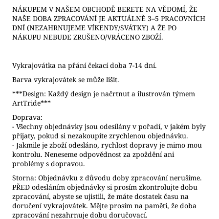
NÁKUPEM V NAŠEM OBCHODĚ BERETE NA VĚDOMÍ, ŽE
NAŠE DOBA ZPRACOVÁNÍ JE AKTUÁLNĚ 3–5 PRACOVNÍCH
DNÍ (NEZAHRNUJEME VÍKENDY/SVÁTKY) A ŽE PO
NÁKUPU NEBUDE ZRUŠENO/VRÁCENO ZBOŽÍ.
Vykrajovátka na přání čekací doba 7-14 dní.
Barva vykrajovátek se může lišit.
***Design: Každý design je načrtnut a ilustrován týmem
ArtTride***
Doprava:
- Všechny objednávky jsou odesílány v pořadí, v jakém byly
přijaty, pokud si nezakoupíte zrychlenou objednávku.
- Jakmile je zboží odesláno, rychlost dopravy je mimo mou
kontrolu. Neneseme odpovědnost za zpoždění ani
problémy s dopravou.
Storna: Objednávku z důvodu doby zpracování nerušíme.
PŘED odesláním objednávky si prosím zkontrolujte dobu
zpracování, abyste se ujistili, že máte dostatek času na
doručení vykrajovátek. Mějte prosím na paměti, že doba
zpracování nezahrnuje dobu doručovací.