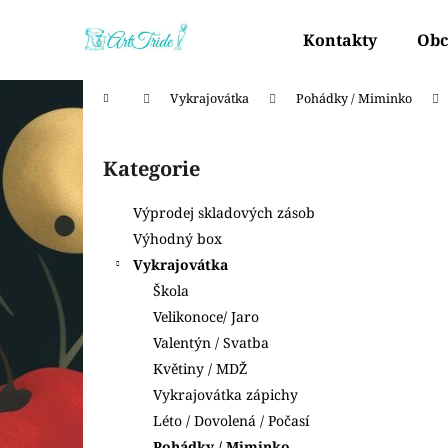
K
Přejít
na
o
Kontakty
Obc
obsah
Zpět
Zpět
š
do
do
í
Domů
Vykrajovátka
Pohádky / Miminko
k
obchodu
obchodu
P
o
Kategorie
Přeskočit
s
kategorie
t
Výprodej skladových zásob
r
Výhodný box
a
Vykrajovátka
n
Škola
n
Velikonoce/ Jaro
í
Valentýn / Svatba
p
Květiny / MDŽ
a
Vykrajovátka zápichy
n
Léto / Dovolená / Počasí
e
Pohádky / Miminko