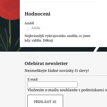
Hodnoceni
Anděl
Adéla
|
Hodnocení produktu je 5 z 5 hvězdiček.
Nejkrásnější vykrajovátko anděla co jsem
kdy viděla. Děkuji
Z
á
Odebírat newsletter
p
Nezmeškejte žádné novinky či slevy!
a
t
E-mail
í
Vložením e-mailu souhlasíte s
podmínkami o
PŘIHLÁSIT SE