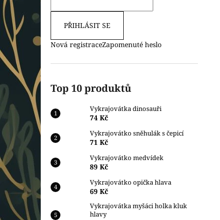
PŘIHLÁSIT SE
Nová registrace
Zapomenuté heslo
Top 10 produktů
Vykrajovátka dinosauři
74 Kč
Vykrajovátko sněhulák s čepicí
71 Kč
Vykrajovátko medvídek
89 Kč
Vykrajovátko opička hlava
69 Kč
Vykrajovátka myšáci holka kluk
hlavy