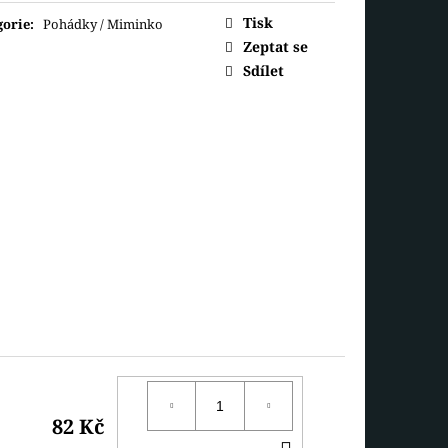
ná
 MEDVÍDEK
Tisk
gorie
:
Pohádky / Miminko
Zeptat se
Sdílet
82 Kč
DO