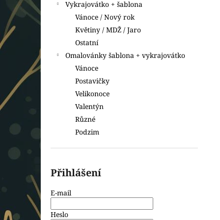
Vykrajovátko + šablona
Vánoce / Nový rok
Květiny / MDŽ / Jaro
Ostatní
Omalovánky šablona + vykrajovátko
Vánoce
Postavičky
Velikonoce
Valentýn
Různé
Podzim
Přihlášení
E-mail
Heslo