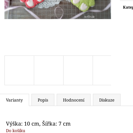
Měr
VYKRAJOVÁTKO SNĚHULÁK S ČEPICÍ
VYKRAJOVÁTKO
cena:
Kate
71 Kč
89 Kč
Varianty
Popis
Hodnocení
Diskuze
Výška: 10 cm, Šířka: 7 cm
Do košíku