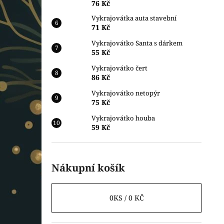
76 Kč
Vykrajovátka auta stavební
71 Kč
Vykrajovátko Santa s dárkem
55 Kč
Vykrajovátko čert
86 Kč
Vykrajovátko netopýr
75 Kč
Vykrajovátko houba
59 Kč
Nákupní košík
0
KS /
0 KČ