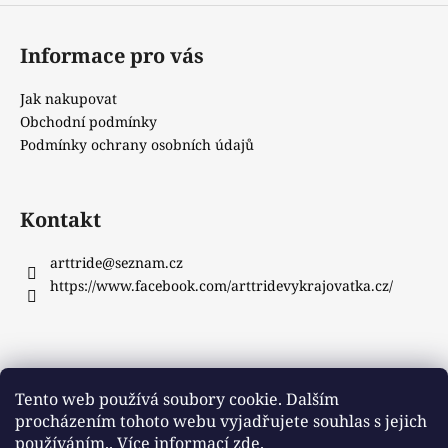
Informace pro vás
Jak nakupovat
Obchodní podmínky
Podmínky ochrany osobních údajů
Kontakt
arttride
@
seznam.cz
https://www.facebook.com/arttridevykrajovatka.cz/
Instagram
Tento web používá soubory cookie. Dalším
procházením tohoto webu vyjadřujete souhlas s jejich
používáním.. Více informací
zde
.