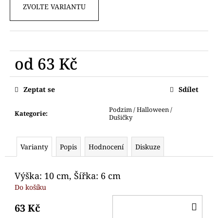
č
ZVOLTE VARIANTU
u
j
e
m
e
od
63 Kč
Měrná
VYKRAJOVÁTKO
cena:
Zeptat se
Sdílet
SANTA
A
PANÍ
Podzim / Halloween /
Kategorie
:
SANTOVÁ
Dušičky
75
Kč
Varianty
Popis
Hodnocení
Diskuze
Výška: 10 cm, Šířka: 6 cm
Do košíku
DO
63 Kč