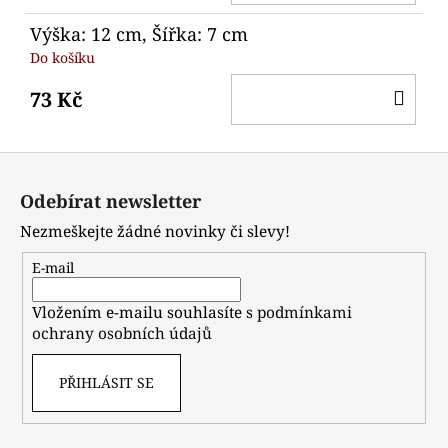
KO
Výška: 12 cm, Šířka: 7 cm
Do košíku
DO
73 Kč
KO
Z
á
Odebírat newsletter
p
Nezmeškejte žádné novinky či slevy!
a
t
E-mail
í
Vložením e-mailu souhlasíte s
podmínkami
ochrany osobních údajů
PŘIHLÁSIT SE