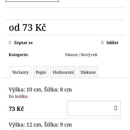
č
u
j
e
od
73 Kč
m
e
Měrná
cena:
Zeptat se
Sdílet
VYKRAJOVÁTKO
SNĚHULÁK
Kategorie
:
Vánoce / Nový rok
S
ČEPICÍ
71
Varianty
Popis
Hodnocení
Diskuze
Kč
Výška: 10 cm, Šířka: 8 cm
Do košíku
DO
73 Kč
KO
Výška: 12 cm, Šířka: 9 cm