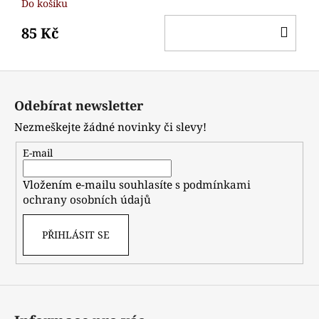
Do košíku
DO
85 Kč
KO
Z
á
Odebírat newsletter
p
Nezmeškejte žádné novinky či slevy!
a
t
E-mail
í
Vložením e-mailu souhlasíte s
podmínkami
ochrany osobních údajů
PŘIHLÁSIT SE