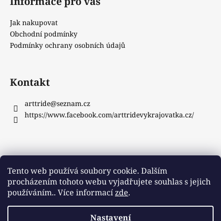
Informace pro vás
Jak nakupovat
Obchodní podmínky
Podmínky ochrany osobních údajů
Kontakt
arttride
@
seznam.cz
https://www.facebook.com/arttridevykrajovatka.cz/
Instagram
Tento web používá soubory cookie. Dalším
procházením tohoto webu vyjadřujete souhlas s jejich
používáním.. Více informací
zde
.
Sledovat na Instagramu
Nastavení