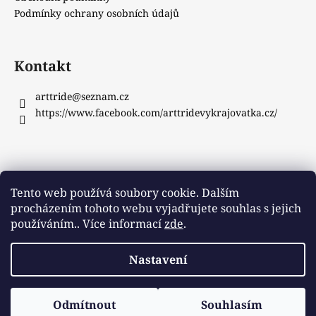
Podmínky ochrany osobních údajů
Kontakt
arttride
@
seznam.cz
https://www.facebook.com/arttridevykrajovatka.cz/
Instagram
Tento web používá soubory cookie. Dalším
procházením tohoto webu vyjadřujete souhlas s jejich
používáním.. Více informací
zde
.
Sledovat na Instagramu
Nastavení
Vytvořil Shoptet
Copyright 2026
ArtTride
. Všechna práva vyhrazena.
Odmítnout
Souhlasím
Upravit nastavení cookies