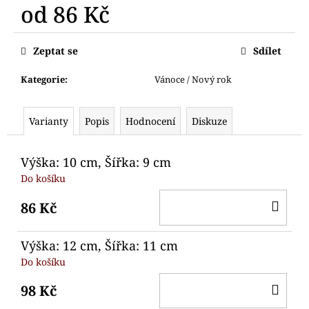
č
od
86 Kč
u
j
Měrná
cena:
e
Zeptat se
Sdílet
m
e
Kategorie
:
Vánoce / Nový rok
VYKRAJOVÁTKO
Varianty
Popis
Hodnocení
Diskuze
MEDVÍDEK
89
Kč
Výška: 10 cm, Šířka: 9 cm
Do košíku
DO
86 Kč
KO
Výška: 12 cm, Šířka: 11 cm
Do košíku
DO
98 Kč
KO