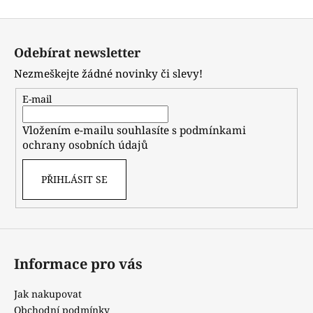
Z
á
Odebírat newsletter
p
Nezmeškejte žádné novinky či slevy!
a
t
E-mail
í
Vložením e-mailu souhlasíte s
podmínkami
ochrany osobních údajů
PŘIHLÁSIT SE
Informace pro vás
Jak nakupovat
Obchodní podmínky