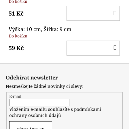
Do košíku
DO
51 Kč
KO
Výška: 10 cm, Šířka: 9 cm
Do košíku
DO
59 Kč
KO
Z
á
Odebírat newsletter
p
Nezmeškejte žádné novinky či slevy!
a
t
E-mail
í
Vložením e-mailu souhlasíte s
podmínkami
ochrany osobních údajů