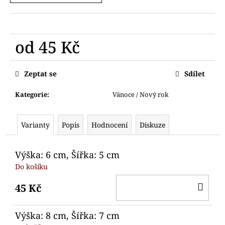
č
u
j
e
od
45 Kč
m
e
Měrná
cena:
Zeptat se
Sdílet
BETLÉM
Kategorie
:
Vánoce / Nový rok
49
Kč
Varianty
Popis
Hodnocení
Diskuze
Výška: 6 cm, Šířka: 5 cm
Do košíku
DO
45 Kč
KO
Výška: 8 cm, Šířka: 7 cm