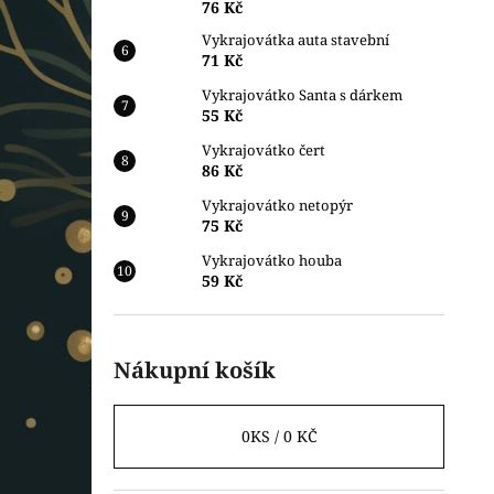
76 Kč
Vykrajovátka auta stavební
71 Kč
Vykrajovátko Santa s dárkem
55 Kč
Vykrajovátko čert
86 Kč
Vykrajovátko netopýr
75 Kč
Vykrajovátko houba
59 Kč
Nákupní košík
0
KS /
0 KČ