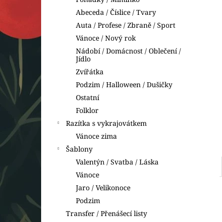
VYKRAJOVÁTKA DINOSAUŘI
l
Abeceda / Číslice / Tvary
74 Kč
Auta / Profese / Zbraně / Sport
Vánoce / Nový rok
Nádobí / Domácnost / Oblečení /
Jídlo
Zvířátka
Podzim / Halloween / Dušičky
Ostatní
Folklor
Razítka s vykrajovátkem
Vánoce zima
Šablony
Valentýn / Svatba / Láska
Vánoce
Jaro / Velikonoce
Podzim
Transfer / Přenášecí listy