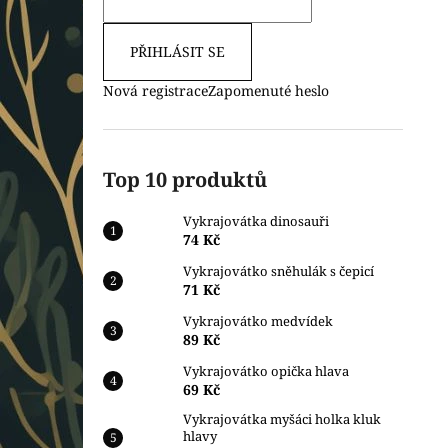
PŘIHLÁSIT SE
Nová registrace
Zapomenuté heslo
Top 10 produktů
Vykrajovátka dinosauři
74 Kč
Vykrajovátko sněhulák s čepicí
71 Kč
Vykrajovátko medvídek
89 Kč
Vykrajovátko opička hlava
69 Kč
Vykrajovátka myšáci holka kluk
hlavy