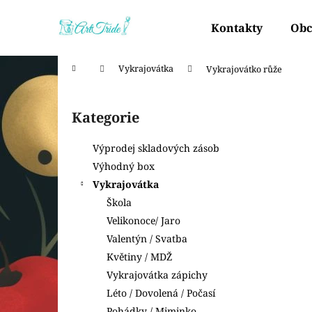
K
Přejít
na
o
Kontakty
Obc
obsah
Zpět
Zpět
š
do
do
í
Domů
Vykrajovátka
Vykrajovátko růže
k
obchodu
obchodu
P
o
Kategorie
Přeskočit
s
kategorie
t
Výprodej skladových zásob
r
Výhodný box
a
Vykrajovátka
n
Škola
n
Velikonoce/ Jaro
í
Valentýn / Svatba
p
Květiny / MDŽ
a
Vykrajovátka zápichy
n
Léto / Dovolená / Počasí
e
Pohádky / Miminko