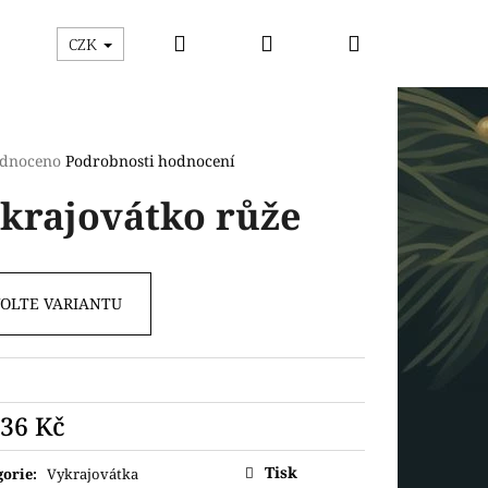
Hledat
Přihlášení
Nákupní
ýhodný box
Vykrajovátka
Razítka s vykrajová
CZK
košík
rné
dnoceno
Podrobnosti hodnocení
cení
krajovátko růže
ktu
VOLTE VARIANTU
ček.
Následující
36 Kč
ná
Tisk
gorie
:
Vykrajovátka