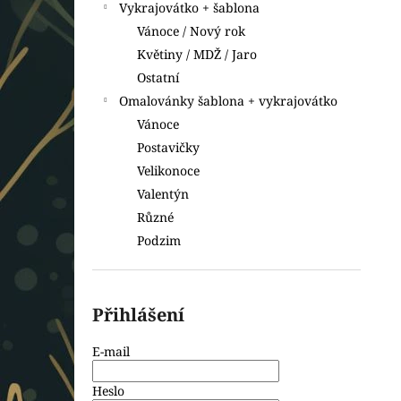
Vykrajovátko + šablona
Vánoce / Nový rok
Květiny / MDŽ / Jaro
Ostatní
Omalovánky šablona + vykrajovátko
Vánoce
Postavičky
Velikonoce
Valentýn
Různé
Podzim
Přihlášení
E-mail
Heslo