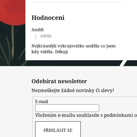
Hodnoceni
Anděl
Adéla
|
Hodnocení produktu je 5 z 5 hvězdiček.
Nejkrásnější vykrajovátko anděla co jsem
kdy viděla. Děkuji
Z
á
Odebírat newsletter
p
Nezmeškejte žádné novinky či slevy!
a
t
E-mail
í
Vložením e-mailu souhlasíte s
podmínkami o
PŘIHLÁSIT SE