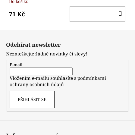
Do košíku
DO
71 Kč
KO
Z
á
Odebírat newsletter
p
Nezmeškejte žádné novinky či slevy!
a
t
E-mail
í
Vložením e-mailu souhlasíte s
podmínkami
ochrany osobních údajů
PŘIHLÁSIT SE