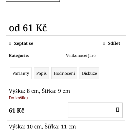
č
u
j
e
od
61 Kč
m
e
Měrná
cena:
Zeptat se
Sdílet
VYKRAJOVÁTKO
SANTA
Kategorie
:
Velikonoce/ Jaro
S
DÁRKEM
55
Varianty
Popis
Hodnocení
Diskuze
Kč
Původně:
95
Výška: 8 cm, Šířka: 9 cm
Kč
Do košíku
DO
61 Kč
KO
Výška: 10 cm, Šířka: 11 cm