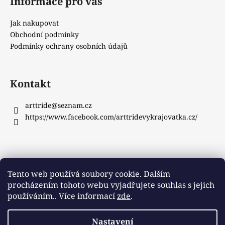
Informace pro vás
Jak nakupovat
Obchodní podmínky
Podmínky ochrany osobních údajů
Kontakt
arttride
@
seznam.cz
https://www.facebook.com/arttridevykrajovatka.cz/
Instagram
Tento web používá soubory cookie. Dalším
procházením tohoto webu vyjadřujete souhlas s jejich
používáním.. Více informací
zde
.
Sledovat na Instagramu
Nastavení