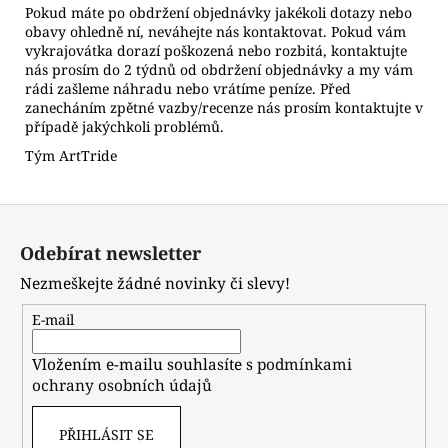
Pokud máte po obdržení objednávky jakékoli dotazy nebo
obavy ohledně ní, neváhejte nás kontaktovat. Pokud vám
vykrajovátka dorazí poškozená nebo rozbitá, kontaktujte
nás prosím do 2 týdnů od obdržení objednávky a my vám
rádi zašleme náhradu nebo vrátíme peníze. Před
zanecháním zpětné vazby/recenze nás prosím kontaktujte v
případě jakýchkoli problémů.
Tým ArtTride
Z
á
Odebírat newsletter
p
Nezmeškejte žádné novinky či slevy!
a
t
E-mail
í
Vložením e-mailu souhlasíte s
podmínkami
ochrany osobních údajů
PŘIHLÁSIT SE