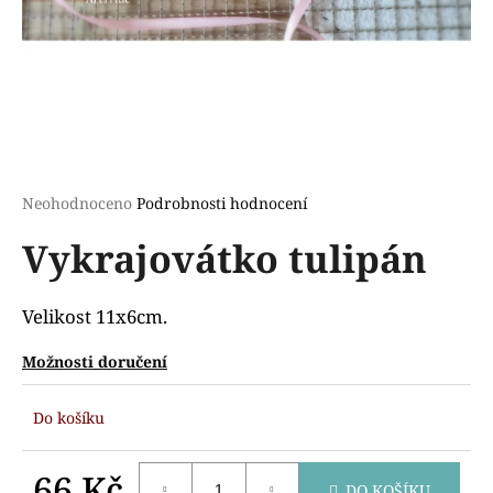
a
j
í
t
?
Průměrné
Neohodnoceno
Podrobnosti hodnocení
hodnocení
Vykrajovátko tulipán
produktu
HLEDAT
je
0,0
z
Velikost 11x6cm.
5
D
hvězdiček.
Možnosti doručení
o
p
Do košíku
o
r
u
66 Kč
DO KOŠÍKU