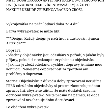
NAŠE DOBA ZPRACOVÁNÍ JE AKTUÁLNĚ 3–5 PRACOVNÍCH
DNÍ (NEZAHRNUJEME VÍKENDY/SVÁTKY) A ŽE PO
NÁKUPU NEBUDE ZRUŠENO/VRÁCENO ZBOŽÍ.
Vykrajovátka na přání čekací doba 7-14 dní.
Barva vykrajovátek se může lišit.
***Design: Každý design je načrtnut a ilustrován týmem
ArtTride***
Doprava:
- Všechny objednávky jsou odesílány v pořadí, v jakém byly
přijaty, pokud si nezakoupíte zrychlenou objednávku.
- Jakmile je zboží odesláno, rychlost dopravy je mimo mou
kontrolu. Neneseme odpovědnost za zpoždění ani
problémy s dopravou.
Storna: Objednávku z důvodu doby zpracování nerušíme.
PŘED odesláním objednávky si prosím zkontrolujte dobu
zpracování, abyste se ujistili, že máte dostatek času na
doručení vykrajovátek. Mějte prosím na paměti, že doba
zpracování nezahrnuje dobu doručovací.
Po obdržení vykrajovátek: