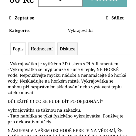
č
u
Měrná
cena:
j
Zeptat se
Sdílet
e
m
Kategorie
:
Vykrajovátka
e
Popis
Hodnocení
Diskuze
VYKRAJOVÁTKO
MEDVÍDEK
- Vykrajovátko je vytištěno 3D tiskem s PLA filamentem.
89
- Vykrajovátka se myjí pouze v ruce v teplé, NE HORKÉ
Kč
vodě. Nepoužívejte myčku nádobí a nenamáčejte do horké
vody. Neskladujte na horkém místě. Vykrajovátka se
mohou při nesprávném skladování nebo vystavení teplu
zdeformovat.
DŮLEŽITÉ !!! CO SE BUDE DÍT PO OBJEDNÁNÍ?
Vykrajovátka se tisknou na zakázku.
- Tato nabídka se týká fyzického vykrajovátka. Používejte
pro dekorativní účely.
NÁKUPEM V NAŠEM OBCHODĚ BERETE NA VĚDOMÍ, ŽE