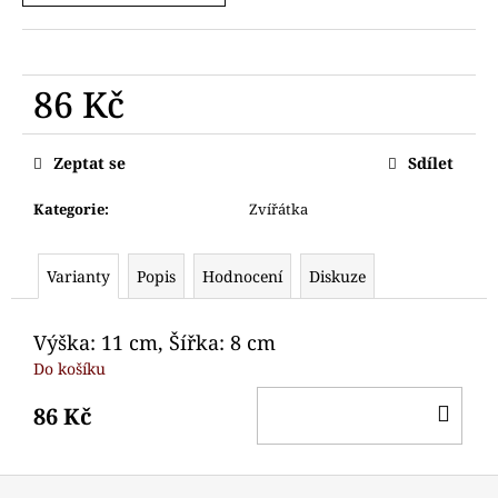
č
u
j
e
86 Kč
m
e
Měrná
cena:
Zeptat se
Sdílet
VYKRAJOVÁTKO
SNĚHULÁK
Kategorie
:
Zvířátka
HLAVA
64
Kč
Varianty
Popis
Hodnocení
Diskuze
Výška: 11 cm, Šířka: 8 cm
Do košíku
DO
86 Kč
KO
Z