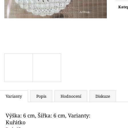
Měr
VYKRAJOVÁTKO TUČŇÁK S ČEPICÍ
VYKRAJOVÁTKO 
cena:
SANTOVÁ
Kate
76 Kč
75 Kč
Varianty
Popis
Hodnocení
Diskuze
Výška: 6 cm, Šířka: 6 cm, Varianty:
Kuřátko