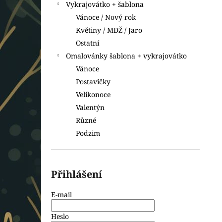
Vykrajovátko + šablona
Vánoce / Nový rok
Květiny / MDŽ / Jaro
Ostatní
Omalovánky šablona + vykrajovátko
Vánoce
Postavičky
Velikonoce
Valentýn
Různé
Podzim
Přihlášení
E-mail
Heslo