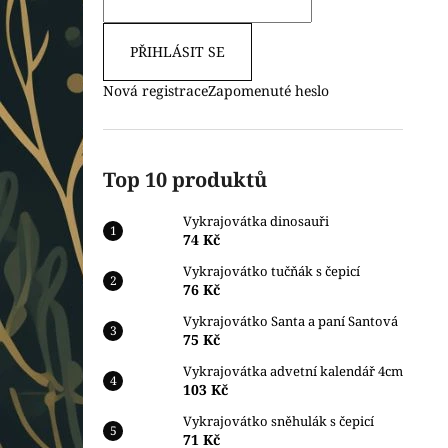
PŘIHLÁSIT SE
Nová registrace
Zapomenuté heslo
Top 10 produktů
Vykrajovátka dinosauři
74 Kč
Vykrajovátko tučňák s čepicí
76 Kč
Vykrajovátko Santa a paní Santová
75 Kč
Vykrajovátka advetní kalendář 4cm
103 Kč
Vykrajovátko sněhulák s čepicí
71 Kč