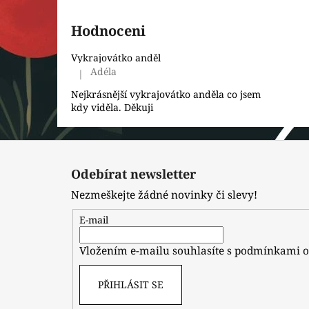
Hodnoceni
Vykrajovátko anděl
Adéla
|
Hodnocení produktu je 5 z 5 hvězdiček.
Nejkrásnější vykrajovátko anděla co jsem
kdy viděla. Děkuji
Z
á
Odebírat newsletter
p
Nezmeškejte žádné novinky či slevy!
a
t
E-mail
í
Vložením e-mailu souhlasíte s
podmínkami o
PŘIHLÁSIT SE