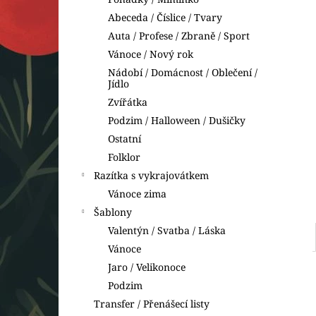
VYKRAJOVÁTKA DINOSAUŘI
l
Abeceda / Číslice / Tvary
74 Kč
Auta / Profese / Zbraně / Sport
Vánoce / Nový rok
Nádobí / Domácnost / Oblečení /
Jídlo
Zvířátka
Podzim / Halloween / Dušičky
Ostatní
Folklor
Razítka s vykrajovátkem
Vánoce zima
Šablony
Valentýn / Svatba / Láska
Vánoce
Jaro / Velikonoce
Podzim
Transfer / Přenášecí listy