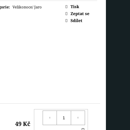
ná
SANTA A PANÍ
Tisk
gorie
:
Velikonoce/ Jaro
Zeptat se
Sdílet
49 Kč
DO