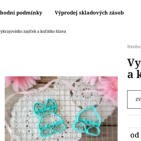
hodní podmínky
Výprodej skladových zásob
V
ykrajovátko zajíček a kuřátko hlava
Co potřebujete najít?
Průmě
Neoho
hodno
Vy
produ
HLEDAT
je
a 
0,0
z
5
Doporučujeme
hvězdi
Z
od