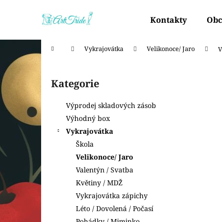
K
Přejít
na
o
Kontakty
Obc
obsah
Zpět
Zpět
š
do
do
í
Domů
Vykrajovátka
Velikonoce/ Jaro
V
k
obchodu
obchodu
P
o
Kategorie
Přeskočit
s
kategorie
t
Výprodej skladových zásob
r
Výhodný box
a
Vykrajovátka
n
Škola
n
Velikonoce/ Jaro
í
Valentýn / Svatba
p
Květiny / MDŽ
a
Vykrajovátka zápichy
n
Léto / Dovolená / Počasí
e
Pohádky / Miminko