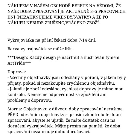
NÁKUPEM V NAŠEM OBCHODĚ BERETE NA VĚDOMÍ, ŽE
NAŠE DOBA ZPRACOVÁNÍ JE AKTUÁLNĚ 3–5 PRACOVNÍCH
DNÍ (NEZAHRNUJEME VÍKENDY/SVÁTKY) A ŽE PO
NÁKUPU NEBUDE ZRUŠENO/VRÁCENO ZBOŽÍ.
Vykrajovátka na přání čekací doba 7-14 dní.
Barva vykrajovátek se může lišit.
***Design: Každý design je načrtnut a ilustrován týmem
ArtTride***
Doprava:
- Všechny objednávky jsou odesílány v pořadí, v jakém byly
přijaty, pokud si nezakoupíte zrychlenou objednávku.
- Jakmile je zboží odesláno, rychlost dopravy je mimo mou
kontrolu. Neneseme odpovědnost za zpoždění ani
problémy s dopravou.
Storna: Objednávku z důvodu doby zpracování nerušíme.
PŘED odesláním objednávky si prosím zkontrolujte dobu
zpracování, abyste se ujistili, že máte dostatek času na
doručení vykrajovátek. Mějte prosím na paměti, že doba
zpracování nezahrnuje dobu doručovací.