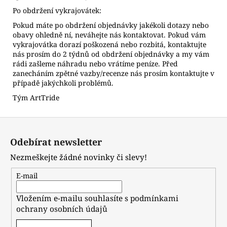
Po obdržení vykrajovátek:
Pokud máte po obdržení objednávky jakékoli dotazy nebo
obavy ohledně ní, neváhejte nás kontaktovat. Pokud vám
vykrajovátka dorazí poškozená nebo rozbitá, kontaktujte
nás prosím do 2 týdnů od obdržení objednávky a my vám
rádi zašleme náhradu nebo vrátíme peníze. Před
zanecháním zpětné vazby/recenze nás prosím kontaktujte v
případě jakýchkoli problémů.
Tým ArtTride
Z
á
Odebírat newsletter
p
Nezmeškejte žádné novinky či slevy!
a
t
E-mail
í
Vložením e-mailu souhlasíte s
podmínkami
ochrany osobních údajů