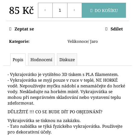
č
u
85 Kč
DO KOŠÍKU
j
Měrná
e
cena:
m
Zeptat se
Sdílet
e
Kategorie
:
Velikonoce/ Jaro
VYKRAJOVÁTKA
AUTA
Popis
Hodnocení
Diskuze
STAVEBNÍ
71
- Vykrajovátko je vytištěno 3D tiskem s PLA filamentem.
Kč
- Vykrajovátka se myjí pouze v ruce v teplé, NE HORKÉ
vodě. Nepoužívejte myčku nádobí a nenamáčejte do horké
vody. Neskladujte na horkém místě. Vykrajovátka se
mohou při nesprávném skladování nebo vystavení teplu
zdeformovat.
DŮLEŽITÉ !!! CO SE BUDE DÍT PO OBJEDNÁNÍ?
Vykrajovátka se tisknou na zakázku.
- Tato nabídka se týká fyzického vykrajovátka. Používejte
pro dekorativní účely.