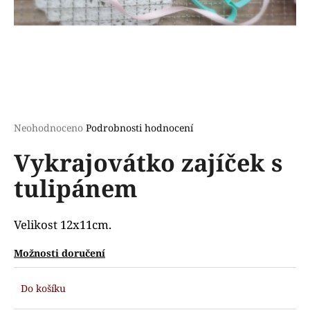
a
j
í
t
?
Průměrné
Neohodnoceno
Podrobnosti hodnocení
hodnocení
Vykrajovátko zajíček s
produktu
HLEDAT
je
tulipánem
0,0
z
5
D
hvězdiček.
Velikost 12x11cm.
o
p
Možnosti doručení
o
r
Do košíku
u