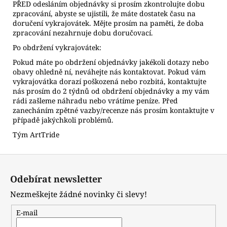
PŘED odesláním objednávky si prosím zkontrolujte dobu
zpracování, abyste se ujistili, že máte dostatek času na
doručení vykrajovátek. Mějte prosím na paměti, že doba
zpracování nezahrnuje dobu doručovací.
Po obdržení vykrajovátek:
Pokud máte po obdržení objednávky jakékoli dotazy nebo
obavy ohledně ní, neváhejte nás kontaktovat. Pokud vám
vykrajovátka dorazí poškozená nebo rozbitá, kontaktujte
nás prosím do 2 týdnů od obdržení objednávky a my vám
rádi zašleme náhradu nebo vrátíme peníze. Před
zanecháním zpětné vazby/recenze nás prosím kontaktujte v
případě jakýchkoli problémů.
Tým ArtTride
Z
á
Odebírat newsletter
p
Nezmeškejte žádné novinky či slevy!
a
t
E-mail
í