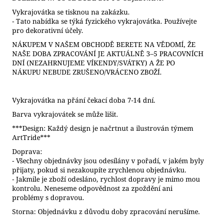
Vykrajovátka se tisknou na zakázku.
- Tato nabídka se týká fyzického vykrajovátka. Používejte
pro dekorativní účely.
NÁKUPEM V NAŠEM OBCHODĚ BERETE NA VĚDOMÍ, ŽE
NAŠE DOBA ZPRACOVÁNÍ JE AKTUÁLNĚ 3–5 PRACOVNÍCH
DNÍ (NEZAHRNUJEME VÍKENDY/SVÁTKY) A ŽE PO
NÁKUPU NEBUDE ZRUŠENO/VRÁCENO ZBOŽÍ.
Vykrajovátka na přání čekací doba 7-14 dní.
Barva vykrajovátek se může lišit.
***Design: Každý design je načrtnut a ilustrován týmem
ArtTride***
Doprava:
- Všechny objednávky jsou odesílány v pořadí, v jakém byly
přijaty, pokud si nezakoupíte zrychlenou objednávku.
- Jakmile je zboží odesláno, rychlost dopravy je mimo mou
kontrolu. Neneseme odpovědnost za zpoždění ani
problémy s dopravou.
Storna: Objednávku z důvodu doby zpracování nerušíme.