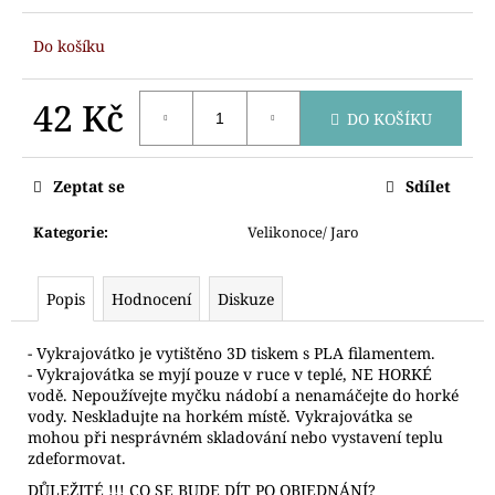
č
u
Do košíku
j
e
m
42 Kč
DO KOŠÍKU
e
Měrná
cena:
Zeptat se
Sdílet
VYKRAJOVÁTKO
MYŠKA
S
Kategorie
:
Velikonoce/ Jaro
ČEPICÍ
78
Kč
Popis
Hodnocení
Diskuze
- Vykrajovátko je vytištěno 3D tiskem s PLA filamentem.
- Vykrajovátka se myjí pouze v ruce v teplé, NE HORKÉ
vodě. Nepoužívejte myčku nádobí a nenamáčejte do horké
vody. Neskladujte na horkém místě. Vykrajovátka se
mohou při nesprávném skladování nebo vystavení teplu
zdeformovat.
DŮLEŽITÉ !!! CO SE BUDE DÍT PO OBJEDNÁNÍ?