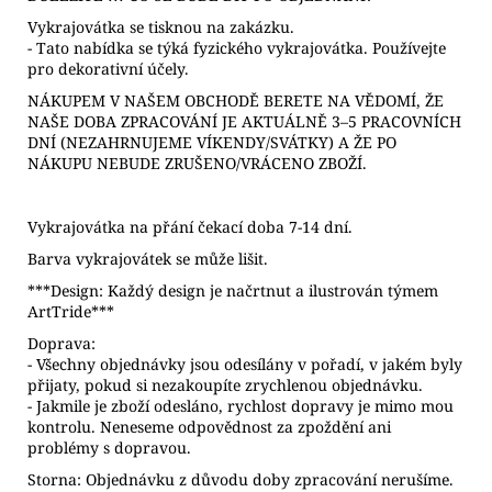
Vykrajovátka se tisknou na zakázku.
- Tato nabídka se týká fyzického vykrajovátka. Používejte
pro dekorativní účely.
NÁKUPEM V NAŠEM OBCHODĚ BERETE NA VĚDOMÍ, ŽE
NAŠE DOBA ZPRACOVÁNÍ JE AKTUÁLNĚ 3–5 PRACOVNÍCH
DNÍ (NEZAHRNUJEME VÍKENDY/SVÁTKY) A ŽE PO
NÁKUPU NEBUDE ZRUŠENO/VRÁCENO ZBOŽÍ.
Vykrajovátka na přání čekací doba 7-14 dní.
Barva vykrajovátek se může lišit.
***Design: Každý design je načrtnut a ilustrován týmem
ArtTride***
Doprava:
- Všechny objednávky jsou odesílány v pořadí, v jakém byly
přijaty, pokud si nezakoupíte zrychlenou objednávku.
- Jakmile je zboží odesláno, rychlost dopravy je mimo mou
kontrolu. Neneseme odpovědnost za zpoždění ani
problémy s dopravou.
Storna: Objednávku z důvodu doby zpracování nerušíme.