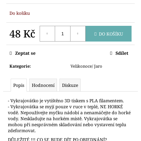
č
u
Do košíku
j
e
m
48 Kč
DO KOŠÍKU
e
Měrná
cena:
Zeptat se
Sdílet
VYKRAJOVÁTKO
SNĚHULÁK
HLAVA
Kategorie
:
Velikonoce/ Jaro
64
Kč
Popis
Hodnocení
Diskuze
- Vykrajovátko je vytištěno 3D tiskem s PLA filamentem.
- Vykrajovátka se myjí pouze v ruce v teplé, NE HORKÉ
vodě. Nepoužívejte myčku nádobí a nenamáčejte do horké
vody. Neskladujte na horkém místě. Vykrajovátka se
mohou při nesprávném skladování nebo vystavení teplu
zdeformovat.
DŮLEŽITÉ !!! CO SE BUDE DÍT PO OBJEDNÁNÍ?