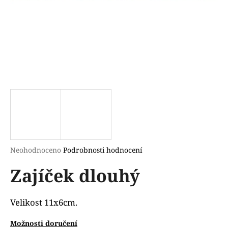
a
j
í
t
?
HLEDAT
Průměrné
Neohodnoceno
Podrobnosti hodnocení
hodnocení
D
Zajíček dlouhý
produktu
o
je
p
0,0
o
z
Velikost 11x6cm.
r
5
u
hvězdiček.
Možnosti doručení