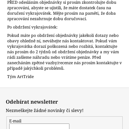
PŘED odesláním objednávky si prosím zkontrolujte dobu
zpracování, abyste se ujistili, že máte dostatek času na
doručení vykrajovátek. Mějte prosím na paměti, že doba
zpracování nezahrnuje dobu doručovací.
Po obdržení vykrajovátek:
Pokud máte po obdržení objednávky jakékoli dotazy nebo
obavy ohledně ní, neváhejte nás kontaktovat. Pokud vám
vykrajovátka dorazí poškozená nebo rozbitá, kontaktujte
nás prosím do 2 týdnů od obdržení objednávky a my vám
rádi zašleme náhradu nebo vrátíme peníze. Před
zanecháním zpětné vazby/recenze nás prosím kontaktujte v
případě jakýchkoli problémů.
Tým ArtTride
Z
á
Odebírat newsletter
p
Nezmeškejte žádné novinky či slevy!
a
t
E-mail
í