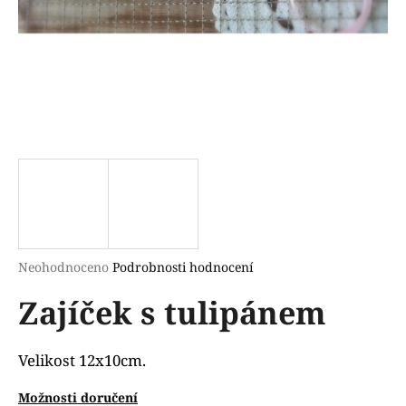
a
j
í
t
?
HLEDAT
Průměrné
Neohodnoceno
Podrobnosti hodnocení
hodnocení
D
Zajíček s tulipánem
produktu
o
je
p
0,0
o
z
Velikost 12x10cm.
r
5
u
hvězdiček.
Možnosti doručení