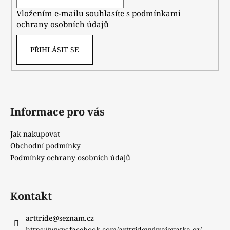
í
Vložením e-mailu souhlasíte s
podmínkami
ochrany osobních údajů
PŘIHLÁSIT SE
Informace pro vás
Jak nakupovat
Obchodní podmínky
Podmínky ochrany osobních údajů
Kontakt
arttride
@
seznam.cz
https://www.facebook.com/arttridevykrajovatka.cz/