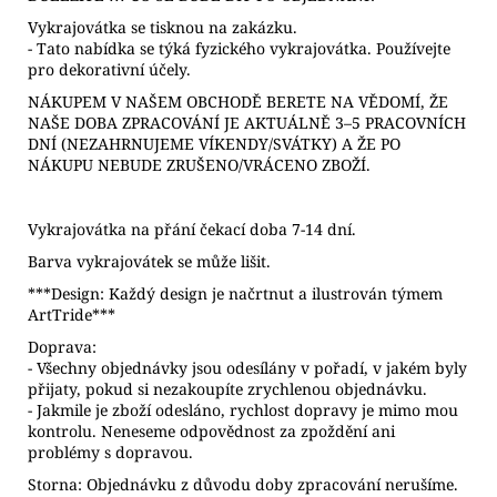
Vykrajovátka se tisknou na zakázku.
- Tato nabídka se týká fyzického vykrajovátka. Používejte
pro dekorativní účely.
NÁKUPEM V NAŠEM OBCHODĚ BERETE NA VĚDOMÍ, ŽE
NAŠE DOBA ZPRACOVÁNÍ JE AKTUÁLNĚ 3–5 PRACOVNÍCH
DNÍ (NEZAHRNUJEME VÍKENDY/SVÁTKY) A ŽE PO
NÁKUPU NEBUDE ZRUŠENO/VRÁCENO ZBOŽÍ.
Vykrajovátka na přání čekací doba 7-14 dní.
Barva vykrajovátek se může lišit.
***Design: Každý design je načrtnut a ilustrován týmem
ArtTride***
Doprava:
- Všechny objednávky jsou odesílány v pořadí, v jakém byly
přijaty, pokud si nezakoupíte zrychlenou objednávku.
- Jakmile je zboží odesláno, rychlost dopravy je mimo mou
kontrolu. Neneseme odpovědnost za zpoždění ani
problémy s dopravou.
Storna: Objednávku z důvodu doby zpracování nerušíme.