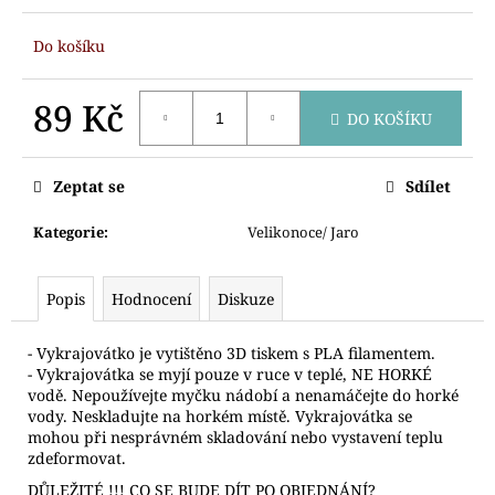
č
u
Do košíku
j
e
m
89 Kč
DO KOŠÍKU
e
Měrná
cena:
Zeptat se
Sdílet
VYKRAJOVÁTKO
ČERT
Kategorie
:
Velikonoce/ Jaro
86
Kč
Popis
Hodnocení
Diskuze
- Vykrajovátko je vytištěno 3D tiskem s PLA filamentem.
- Vykrajovátka se myjí pouze v ruce v teplé, NE HORKÉ
vodě. Nepoužívejte myčku nádobí a nenamáčejte do horké
vody. Neskladujte na horkém místě. Vykrajovátka se
mohou při nesprávném skladování nebo vystavení teplu
zdeformovat.
DŮLEŽITÉ !!! CO SE BUDE DÍT PO OBJEDNÁNÍ?