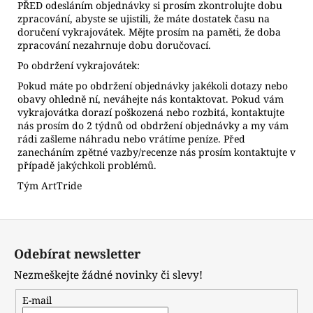
PŘED odesláním objednávky si prosím zkontrolujte dobu
zpracování, abyste se ujistili, že máte dostatek času na
doručení vykrajovátek. Mějte prosím na paměti, že doba
zpracování nezahrnuje dobu doručovací.
Po obdržení vykrajovátek:
Pokud máte po obdržení objednávky jakékoli dotazy nebo
obavy ohledně ní, neváhejte nás kontaktovat. Pokud vám
vykrajovátka dorazí poškozená nebo rozbitá, kontaktujte
nás prosím do 2 týdnů od obdržení objednávky a my vám
rádi zašleme náhradu nebo vrátíme peníze. Před
zanecháním zpětné vazby/recenze nás prosím kontaktujte v
případě jakýchkoli problémů.
Tým ArtTride
Z
á
Odebírat newsletter
p
Nezmeškejte žádné novinky či slevy!
a
t
E-mail