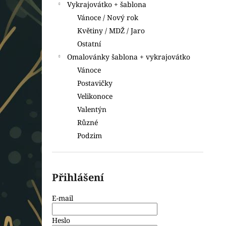
Vykrajovátko + šablona
Vánoce / Nový rok
Květiny / MDŽ / Jaro
Ostatní
Omalovánky šablona + vykrajovátko
Vánoce
Postavičky
Velikonoce
Valentýn
Různé
Podzim
Přihlášení
E-mail
Heslo