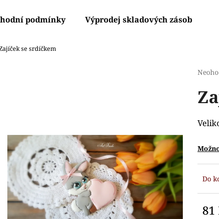
hodní podmínky
Výprodej skladových zásob
V
Zajíček se srdíčkem
Co potřebujete najít?
Průmě
Neoho
hodno
Za
produ
HLEDAT
je
0,0
z
Velik
5
Doporučujeme
hvězdi
Možno
Do k
81