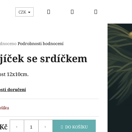
Hledat
Přihlášení
Nákupní
ýhodný box
Vykrajovátka
Razítka s vykrajová
CZK
košík
rné
dnoceno
Podrobnosti hodnocení
cení
jíček se srdíčkem
ktu
ost 12x10cm.
ček.
sti doručení
ošíku
Následující
 Kč
DO KOŠÍKU