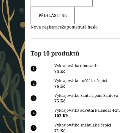
PŘIHLÁSIT SE
Nová registrace
Zapomenuté heslo
Top 10 produktů
Vykrajovátka dinosauři
74 Kč
Vykrajovátko tučňák s čepicí
76 Kč
Vykrajovátko Santa a paní Santová
75 Kč
Vykrajovátka advetní kalendář 4cm
103 Kč
Vykrajovátko sněhulák s čepicí
71 Kč