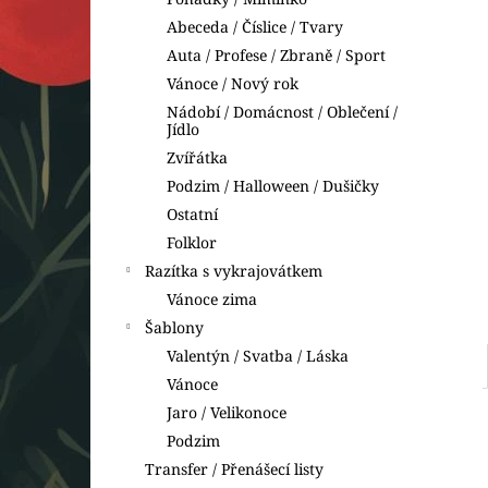
VYKRAJOVÁTKA DINOSAUŘI
l
Abeceda / Číslice / Tvary
74 Kč
Auta / Profese / Zbraně / Sport
Vánoce / Nový rok
Nádobí / Domácnost / Oblečení /
Jídlo
Zvířátka
Podzim / Halloween / Dušičky
Ostatní
Folklor
Razítka s vykrajovátkem
Vánoce zima
Šablony
Valentýn / Svatba / Láska
Vánoce
Jaro / Velikonoce
Podzim
Transfer / Přenášecí listy