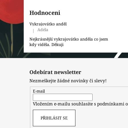
Hodnoceni
Vykrajovátko anděl
Adéla
|
Hodnocení produktu je 5 z 5 hvězdiček.
Nejkrásnější vykrajovátko anděla co jsem
kdy viděla. Děkuji
Z
á
Odebírat newsletter
p
Nezmeškejte žádné novinky či slevy!
a
t
E-mail
í
Vložením e-mailu souhlasíte s
podmínkami o
PŘIHLÁSIT SE