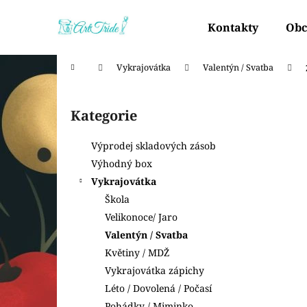
K
Přejít
na
o
Kontakty
Obc
obsah
Zpět
Zpět
š
do
do
í
Domů
Vykrajovátka
Valentýn / Svatba
k
obchodu
obchodu
P
o
Kategorie
Přeskočit
s
kategorie
t
Výprodej skladových zásob
r
Výhodný box
a
Vykrajovátka
n
Škola
n
Velikonoce/ Jaro
í
Valentýn / Svatba
p
Květiny / MDŽ
a
Vykrajovátka zápichy
n
Léto / Dovolená / Počasí
e
Pohádky / Miminko