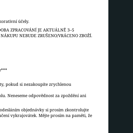
orativní účely.
OBA ZPRACOVÁNÍ JE AKTUÁLNĚ 3–5
O NÁKUPU NEBUDE ZRUŠENO/VRÁCENO ZBOŽÍ.
e***
aty, pokud si nezakoupíte zrychlenou
rolu. Neneseme odpovědnost za zpoždění ani
desláním objednávky si prosím zkontrolujte
ručení vykrajovátek. Mějte prosím na paměti, že