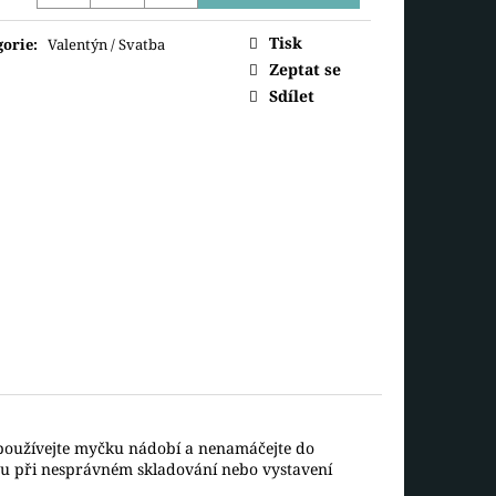
ná
SANTA A PANÍ
Tisk
gorie
:
Valentýn / Svatba
Zeptat se
Sdílet
epoužívejte myčku nádobí a nenamáčejte do
ou při nesprávném skladování nebo vystavení