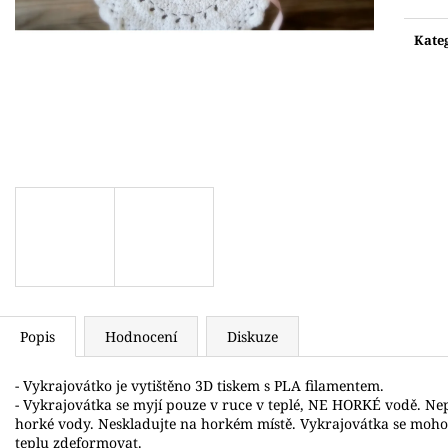
Měr
VYKRAJOVÁTKO TUČŇÁK S ČEPICÍ
VYKRAJOVÁTKO 
SANTOVÁ
cena:
76 Kč
Kate
75 Kč
Popis
Hodnocení
Diskuze
- Vykrajovátko je vytištěno 3D tiskem s PLA filamentem.
- Vykrajovátka se myjí pouze v ruce v teplé, NE HORKÉ vodě. N
horké vody. Neskladujte na horkém místě. Vykrajovátka se moh
teplu zdeformovat.