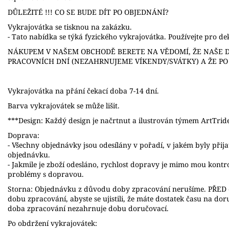
DŮLEŽITÉ !!! CO SE BUDE DÍT PO OBJEDNÁNÍ?
Vykrajovátka se tisknou na zakázku.
- Tato nabídka se týká fyzického vykrajovátka. Používejte pro dek
NÁKUPEM V NAŠEM OBCHODĚ BERETE NA VĚDOMÍ, ŽE NAŠE D
PRACOVNÍCH DNÍ (NEZAHRNUJEME VÍKENDY/SVÁTKY) A ŽE P
Vykrajovátka na přání čekací doba 7-14 dní.
Barva vykrajovátek se může lišit.
***Design: Každý design je načrtnut a ilustrován týmem ArtTrid
Doprava:
- Všechny objednávky jsou odesílány v pořadí, v jakém byly přij
objednávku.
- Jakmile je zboží odesláno, rychlost dopravy je mimo mou kont
problémy s dopravou.
Storna: Objednávku z důvodu doby zpracování nerušíme. PŘED o
dobu zpracování, abyste se ujistili, že máte dostatek času na do
doba zpracování nezahrnuje dobu doručovací.
Po obdržení vykrajovátek: