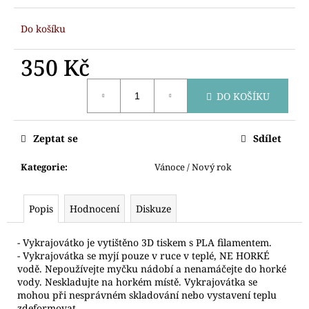
č
u
Do košíku
j
e
350 Kč
m
e
Měrná
DO KOŠÍKU
cena:
VYKRAJOVÁTKA
ADVETNÍ
Zeptat se
Sdílet
KALENDÁŘ
4CM
Kategorie
:
Vánoce / Nový rok
103
Kč
Popis
Hodnocení
Diskuze
- Vykrajovátko je vytištěno 3D tiskem s PLA filamentem.
- Vykrajovátka se myjí pouze v ruce v teplé, NE HORKÉ
vodě. Nepoužívejte myčku nádobí a nenamáčejte do horké
vody. Neskladujte na horkém místě. Vykrajovátka se
mohou při nesprávném skladování nebo vystavení teplu
zdeformovat.