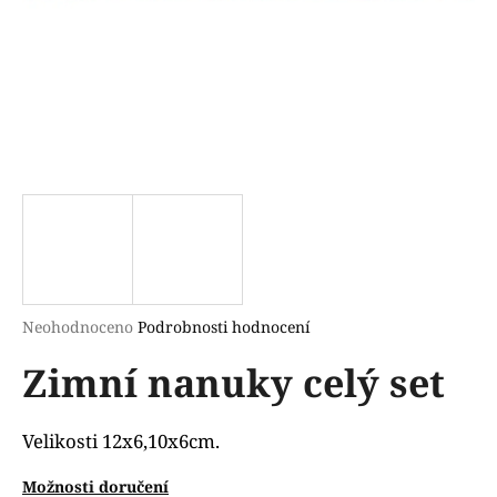
a
j
í
t
?
HLEDAT
Průměrné
Neohodnoceno
Podrobnosti hodnocení
hodnocení
D
Zimní nanuky celý set
produktu
o
je
p
0,0
o
z
Velikosti 12x6,10x6cm.
r
5
u
hvězdiček.
Možnosti doručení