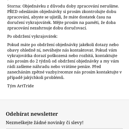
Storna: Objednávku z důvodu doby zpracování nerušíme.
PŘED odesláním objednávky si prosím zkontrolujte dobu
zpracování, abyste se ujistili, že máte dostatek času na
doručení vykrajovátek. Mějte prosím na paměti, že doba
zpracování nezahrnuje dobu doručovací.
Po obdržení vykrajovátek:
Pokud máte po obdržení objednávky jakékoli dotazy nebo
obavy ohledně ní, neváhejte nás kontaktovat. Pokud vám
vykrajovátka dorazí poškozená nebo rozbitá, kontaktujte
nás prosím do 2 týdnů od obdržení objednávky a my vám
rádi zašleme náhradu nebo vrátíme peníze. Před
zanecháním zpětné vazby/recenze nás prosím kontaktujte v
případě jakýchkoli problémů.
Tým ArtTride
Z
á
Odebírat newsletter
p
Nezmeškejte žádné novinky či slevy!
a