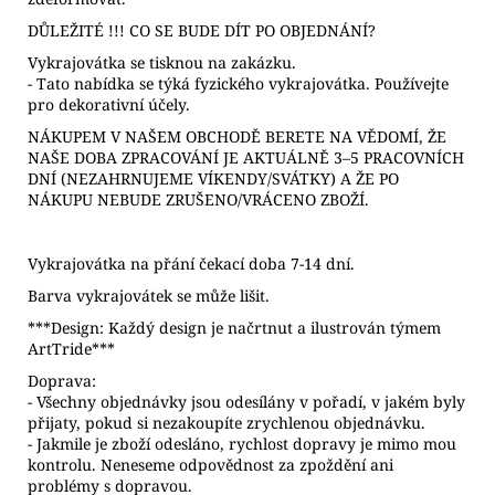
DŮLEŽITÉ !!! CO SE BUDE DÍT PO OBJEDNÁNÍ?
Vykrajovátka se tisknou na zakázku.
- Tato nabídka se týká fyzického vykrajovátka. Používejte
pro dekorativní účely.
NÁKUPEM V NAŠEM OBCHODĚ BERETE NA VĚDOMÍ, ŽE
NAŠE DOBA ZPRACOVÁNÍ JE AKTUÁLNĚ 3–5 PRACOVNÍCH
DNÍ (NEZAHRNUJEME VÍKENDY/SVÁTKY) A ŽE PO
NÁKUPU NEBUDE ZRUŠENO/VRÁCENO ZBOŽÍ.
Vykrajovátka na přání čekací doba 7-14 dní.
Barva vykrajovátek se může lišit.
***Design: Každý design je načrtnut a ilustrován týmem
ArtTride***
Doprava:
- Všechny objednávky jsou odesílány v pořadí, v jakém byly
přijaty, pokud si nezakoupíte zrychlenou objednávku.
- Jakmile je zboží odesláno, rychlost dopravy je mimo mou
kontrolu. Neneseme odpovědnost za zpoždění ani
problémy s dopravou.