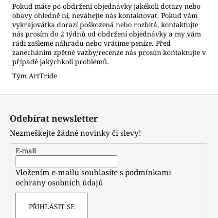
Pokud máte po obdržení objednávky jakékoli dotazy nebo
obavy ohledně ní, neváhejte nás kontaktovat. Pokud vám
vykrajovátka dorazí poškozená nebo rozbitá, kontaktujte
nás prosím do 2 týdnů od obdržení objednávky a my vám
rádi zašleme náhradu nebo vrátíme peníze. Před
zanecháním zpětné vazby/recenze nás prosím kontaktujte v
případě jakýchkoli problémů.
Tým ArtTride
Z
á
Odebírat newsletter
p
Nezmeškejte žádné novinky či slevy!
a
t
E-mail
í
Vložením e-mailu souhlasíte s
podmínkami
ochrany osobních údajů
PŘIHLÁSIT SE