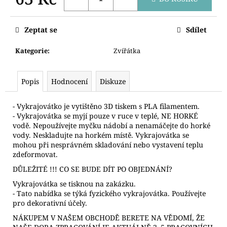
č
u
Měrná
cena:
j
Zeptat se
Sdílet
e
m
Kategorie
:
Zvířátka
e
Popis
Hodnocení
Diskuze
PODKOVY
S
KONÍČKEM
- Vykrajovátko je vytištěno 3D tiskem s PLA filamentem.
- Vykrajovátka se myjí pouze v ruce v teplé, NE HORKÉ
28
vodě. Nepoužívejte myčku nádobí a nenamáčejte do horké
Kč
vody. Neskladujte na horkém místě. Vykrajovátka se
mohou při nesprávném skladování nebo vystavení teplu
zdeformovat.
DŮLEŽITÉ !!! CO SE BUDE DÍT PO OBJEDNÁNÍ?
Vykrajovátka se tisknou na zakázku.
- Tato nabídka se týká fyzického vykrajovátka. Používejte
pro dekorativní účely.
NÁKUPEM V NAŠEM OBCHODĚ BERETE NA VĚDOMÍ, ŽE