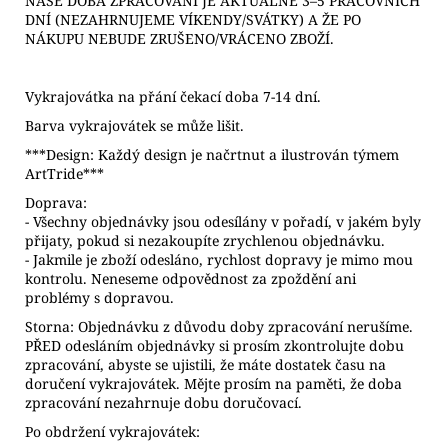
NAŠE DOBA ZPRACOVÁNÍ JE AKTUÁLNĚ 3–5 PRACOVNÍCH
DNÍ (NEZAHRNUJEME VÍKENDY/SVÁTKY) A ŽE PO
NÁKUPU NEBUDE ZRUŠENO/VRÁCENO ZBOŽÍ.
Vykrajovátka na přání čekací doba 7-14 dní.
Barva vykrajovátek se může lišit.
***Design: Každý design je načrtnut a ilustrován týmem
ArtTride***
Doprava:
- Všechny objednávky jsou odesílány v pořadí, v jakém byly
přijaty, pokud si nezakoupíte zrychlenou objednávku.
- Jakmile je zboží odesláno, rychlost dopravy je mimo mou
kontrolu. Neneseme odpovědnost za zpoždění ani
problémy s dopravou.
Storna: Objednávku z důvodu doby zpracování nerušíme.
PŘED odesláním objednávky si prosím zkontrolujte dobu
zpracování, abyste se ujistili, že máte dostatek času na
doručení vykrajovátek. Mějte prosím na paměti, že doba
zpracování nezahrnuje dobu doručovací.
Po obdržení vykrajovátek: