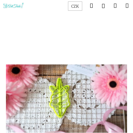
K
Přejít
Hledat
Náku
M
Přihlášen
CZK
na
o
obsah
Zpět
Zpět
košík
š
í
C
k
o
p
o
t
ř
e
b
u
j
e
t
e
n