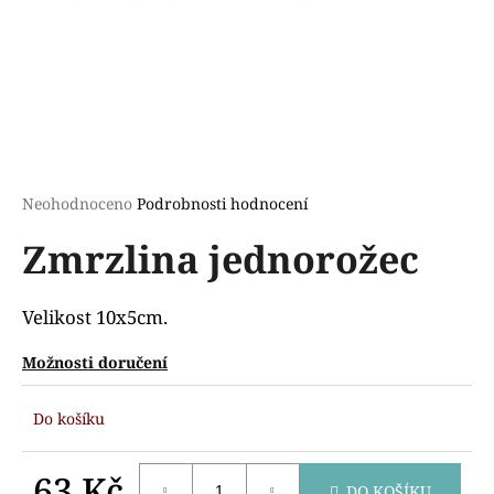
a
j
í
t
?
Průměrné
Neohodnoceno
Podrobnosti hodnocení
hodnocení
Zmrzlina jednorožec
produktu
HLEDAT
je
0,0
z
Velikost 10x5cm.
5
D
hvězdiček.
Možnosti doručení
o
p
Do košíku
o
r
u
63 Kč
DO KOŠÍKU