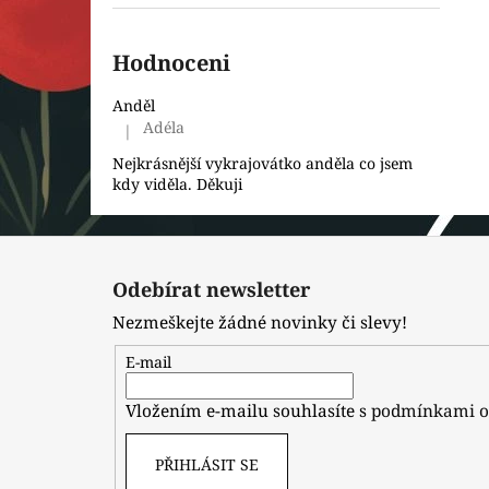
Hodnoceni
Anděl
Adéla
|
Hodnocení produktu je 5 z 5 hvězdiček.
Nejkrásnější vykrajovátko anděla co jsem
kdy viděla. Děkuji
Z
á
Odebírat newsletter
p
Nezmeškejte žádné novinky či slevy!
a
t
E-mail
í
Vložením e-mailu souhlasíte s
podmínkami o
PŘIHLÁSIT SE