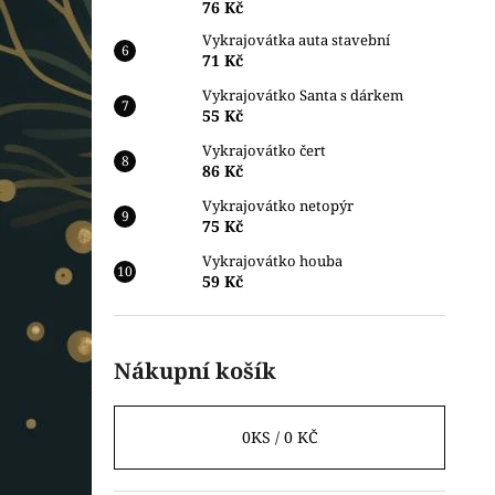
76 Kč
Vykrajovátka auta stavební
71 Kč
Vykrajovátko Santa s dárkem
55 Kč
Vykrajovátko čert
86 Kč
Vykrajovátko netopýr
75 Kč
Vykrajovátko houba
59 Kč
Nákupní košík
0
KS /
0 KČ