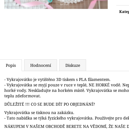
Měr
VYKRAJOVÁTKO SNĚHULÁK S ČEPICÍ
VYKRAJOVÁTKO
cena:
71 Kč
89 Kč
Kate
Popis
Hodnocení
Diskuze
- Vykrajovátko je vytištěno 3D tiskem s PLA filamentem.
- Vykrajovátka se myjí pouze v ruce v teplé, NE HORKÉ vodě. N
horké vody. Neskladujte na horkém místě. Vykrajovátka se moh
teplu zdeformovat.
DŮLEŽITÉ !!! CO SE BUDE DÍT PO OBJEDNÁNÍ?
Vykrajovátka se tisknou na zakázku.
- Tato nabídka se týká fyzického vykrajovátka. Používejte pro dek
NÁKUPEM V NAŠEM OBCHODĚ BERETE NA VĚDOMÍ, ŽE NAŠE D