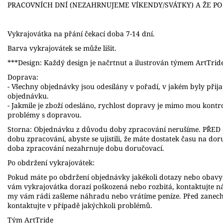
PRACOVNÍCH DNÍ (NEZAHRNUJEME VÍKENDY/SVÁTKY) A ŽE P
Vykrajovátka na přání čekací doba 7-14 dní.
Barva vykrajovátek se může lišit.
***Design: Každý design je načrtnut a ilustrován týmem ArtTrid
Doprava:
- Všechny objednávky jsou odesílány v pořadí, v jakém byly přij
objednávku.
- Jakmile je zboží odesláno, rychlost dopravy je mimo mou kont
problémy s dopravou.
Storna: Objednávku z důvodu doby zpracování nerušíme. PŘED o
dobu zpracování, abyste se ujistili, že máte dostatek času na do
doba zpracování nezahrnuje dobu doručovací.
Po obdržení vykrajovátek:
Pokud máte po obdržení objednávky jakékoli dotazy nebo obavy 
vám vykrajovátka dorazí poškozená nebo rozbitá, kontaktujte n
my vám rádi zašleme náhradu nebo vrátíme peníze. Před zanec
kontaktujte v případě jakýchkoli problémů.
Tým ArtTride