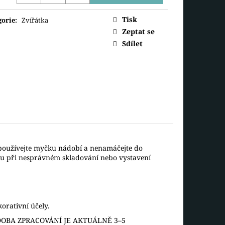
ná
 MEDVÍDEK
Tisk
gorie
:
Zvířátka
Zeptat se
Sdílet
epoužívejte myčku nádobí a nenamáčejte do
ou při nesprávném skladování nebo vystavení
orativní účely.
OBA ZPRACOVÁNÍ JE AKTUÁLNĚ 3–5