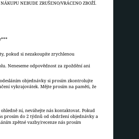
O NÁKUPU NEBUDE ZRUŠENO/VRÁCENO ZBOŽÍ.
e***
aty, pokud si nezakoupíte zrychlenou
rolu. Neneseme odpovědnost za zpoždění ani
desláním objednávky si prosím zkontrolujte
ručení vykrajovátek. Mějte prosím na paměti, že
ohledně ní, neváhejte nás kontaktovat. Pokud
ás prosím do 2 týdnů od obdržení objednávky a
háním zpětné vazby/recenze nás prosím