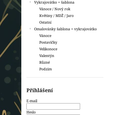
Vykrajovátko + šablona
Vánoce / Nový rok
Květiny / MDŽ / Jaro
Ostatní
Omalovánky šablona + vykrajovátko
Vánoce
Postavičky
Velikonoce
Valentýn
Různé
Podzim
Přihlášení
E-mail
Heslo