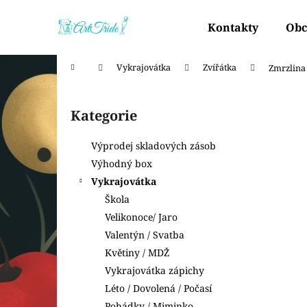
K
Přejít
na
o
Kontakty
Obc
obsah
Zpět
Zpět
š
do
do
í
Domů
Vykrajovátka
Zvířátka
Zmrzlina
k
obchodu
obchodu
P
o
Kategorie
Přeskočit
s
kategorie
t
Výprodej skladových zásob
r
Výhodný box
a
Vykrajovátka
n
Škola
n
Velikonoce/ Jaro
í
Valentýn / Svatba
p
Květiny / MDŽ
a
Vykrajovátka zápichy
n
Léto / Dovolená / Počasí
e
Pohádky / Miminko