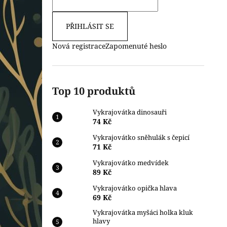
PŘIHLÁSIT SE
Nová registrace
Zapomenuté heslo
Top 10 produktů
Vykrajovátka dinosauři
74 Kč
Vykrajovátko sněhulák s čepicí
71 Kč
Vykrajovátko medvídek
89 Kč
Vykrajovátko opička hlava
69 Kč
Vykrajovátka myšáci holka kluk
hlavy