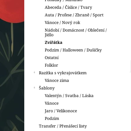
VYKRAJOVÁTKA DINOSAUŘI
l
Abeceda / Číslice / Tvary
74 Kč
Auta / Profese / Zbraně / Sport
Vánoce / Nový rok
Nádobí / Domácnost / Oblečení /
Jídlo
Zvířátka
Podzim / Halloween / Dušičky
Ostatní
Folklor
Razítka s vykrajovátkem
Vánoce zima
Šablony
Valentýn / Svatba / Láska
Vánoce
Jaro / Velikonoce
Podzim
Transfer / Přenášecí listy