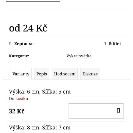
č
u
j
e
od
24 Kč
m
e
Měrná
cena:
Zeptat se
Sdílet
VYKRAJOVÁTKA
AUTA
Kategorie
:
Vykrajovátka
STAVEBNÍ
71
Kč
Varianty
Popis
Hodnocení
Diskuze
Výška: 6 cm, Šířka: 5 cm
Do košíku
DO
32 Kč
KO
Výška: 8 cm, Šířka: 7 cm