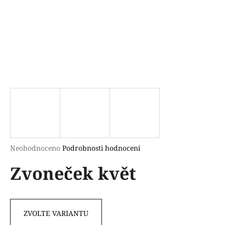
a
j
í
t
?
HLEDAT
Průměrné
Neohodnoceno
Podrobnosti hodnocení
hodnocení
D
Zvoneček květ
produktu
o
je
p
0,0
o
z
r
5
ZVOLTE VARIANTU
u
hvězdiček.